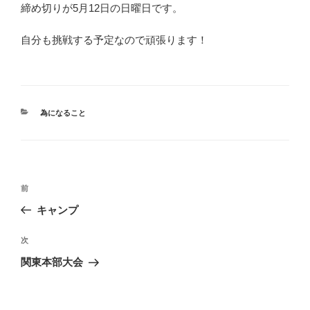
締め切りが5月12日の日曜日です。
自分も挑戦する予定なので頑張ります！
カ
為になること
テ
ゴ
リ
ー
投
前
前
稿
の
キャンプ
ナ
投
ビ
稿
次
次
ゲ
の
関東本部大会
投
ー
稿
シ