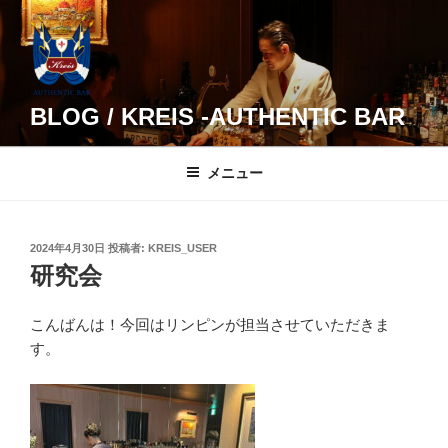
コ
ン
テ
ン
ツ
BLOG / KREIS -AUTHENTIC BAR
へ
ス
メニュー
キ
ッ
プ
投
2024年4月30日
投稿者:
KREIS_USER
稿
研究会
日:
こんばんは！今回はリンピンが担当させていただきま
す。