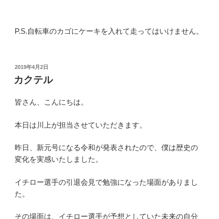
P.S.自転車のカゴにケーキを入れて走ってはいけません。
投
2019年4月2日
稿
カクテル
日:
皆さん、こんにちは。
本日は川上が担当させていただきます。
昨日、新元号になる令和が発表されたので、僕は歴史の
変化を実感いたしました。
イチロー選手の引退会見で勉強になった場面がありまし
た。
その場面は、イチロー選手が予想としていた未来の自分