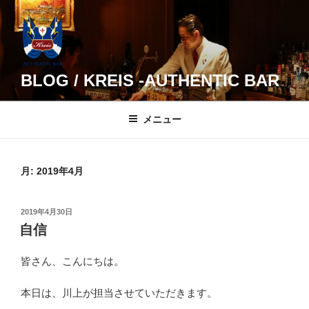
コ
ン
テ
ン
ツ
BLOG / KREIS -AUTHENTIC BAR
へ
ス
メニュー
キ
ッ
プ
月:
2019年4月
投
2019年4月30日
稿
自信
日:
皆さん、こんにちは。
本日は、川上が担当させていただきます。