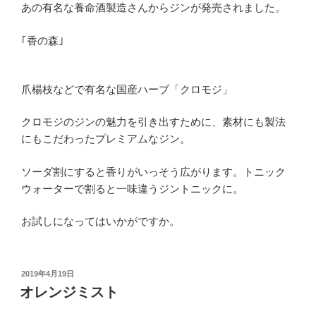
あの有名な養命酒製造さんからジンが発売されました。
｢香の森｣
爪楊枝などで有名な国産ハーブ「クロモジ」
クロモジのジンの魅力を引き出すために、素材にも製法
にもこだわったプレミアムなジン。
ソーダ割にすると香りがいっそう広がります。トニック
ウォーターで割ると一味違うジントニックに。
お試しになってはいかがですか。
投
2019年4月19日
稿
オレンジミスト
日: