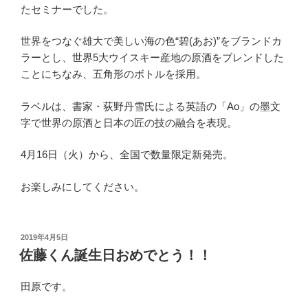
たセミナーでした。
世界をつなぐ雄大で美しい海の色“碧(あお)”をブランドカ
ラーとし、世界5大ウイスキー産地の原酒をブレンドした
ことにちなみ、五角形のボトルを採用。
ラベルは、書家・荻野丹雪氏による英語の「Ao」の墨文
字で世界の原酒と日本の匠の技の融合を表現。
4月16日（火）から、全国で数量限定新発売。
お楽しみにしてください。
投
2019年4月5日
稿
佐藤くん誕生日おめでとう！！
日:
田原です。