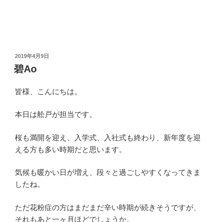
投
2019年4月9日
稿
碧Ao
日:
皆様、こんにちは。
本日は舩戸が担当です。
桜も満開を迎え、入学式、入社式も終わり、新年度を迎
える方も多い時期だと思います。
気候も暖かい日が増え、段々と過ごしやすくなってきま
したね。
ただ花粉症の方はまだまだ辛い時期が続きそうですが、
それもあと一ヶ月ほどでしょうか。