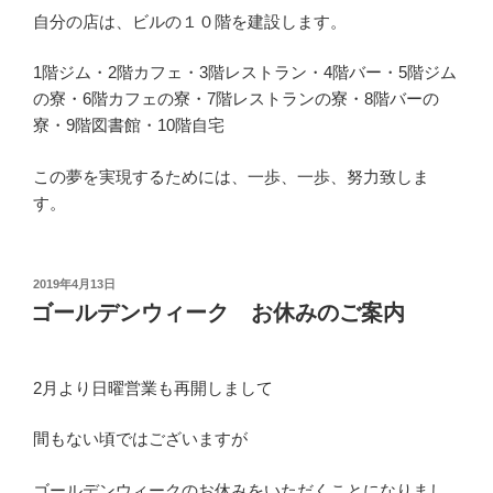
自分の店は、ビルの１０階を建設します。
1階ジム・2階カフェ・3階レストラン・4階バー・5階ジム
の寮・6階カフェの寮・7階レストランの寮・8階バーの
寮・9階図書館・10階自宅
この夢を実現するためには、一歩、一歩、努力致しま
す。
投
2019年4月13日
稿
ゴールデンウィーク お休みのご案内
日:
2月より日曜営業も再開しまして
間もない頃ではございますが
ゴールデンウィークのお休みをいただくことになりまし