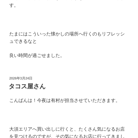
す。
たまにはこういった懐かしの場所へ行くのもリフレッシ
ュできるなと
良い時間が過ごせました。
投
2026年3月24日
稿
タコス屋さん
日:
こんばんは！今夜は有村が担当させていただきます。
大須エリアへ買い出しに行くと、たくさん気になるお店
を見つけるのですが、その気になるお店に行ってきまし