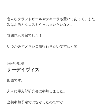
色んなクラフトビールやテキーラも置いてあって、また
次はお酒とタコスもやっちゃいたいなと。
雰囲気も素敵でした！
いつか必ずメキシコ旅行行きたいですね～笑
投
2026年3月17日
稿
サーデイヴィス
日:
田原です。
久々に県支部研究会に参加しました。
当初参加予定ではなかったのですが