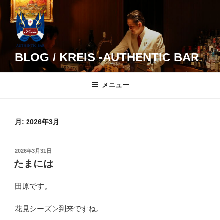
コ
ン
テ
ン
ツ
BLOG / KREIS -AUTHENTIC BAR
へ
ス
メニュー
キ
ッ
プ
月:
2026年3月
投
2026年3月31日
稿
たまには
日:
田原です。
花見シーズン到来ですね。