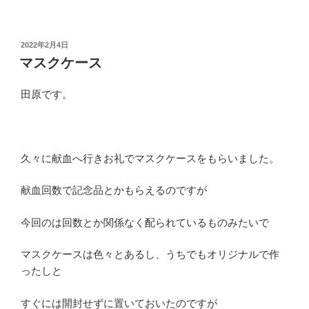
投
2022年2月4日
稿
マスクケース
日:
田原です。
久々に献血へ行きお礼でマスクケースをもらいました。
献血回数で記念品とかもらえるのですが
今回のは回数とか関係なく配られているものみたいで
マスクケースは色々とあるし、うちでもオリジナルで作
ったしと
すぐには開封せずに置いておいたのですが