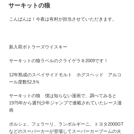
稿
サーキットの狼
日:
こんばんは！今夜は有村が担当させていただきます。
新入荷ボトラーズウイスキー
サーキットの狼ラベルのクライゲラキ2009です！
12年熟成のスペイサイドモルト ホグスヘッド アルコ
ール度数52,9％
サーキットの狼 僕は知らない漫画で、調べてみると
1975年から週刊少年ジャンプで連載されていたレース漫
画
ポルシェ、フェラーリ、ランボルギーニ、トヨタ2000GT
などのスーパーカーが登場してスーパーカーブームの火