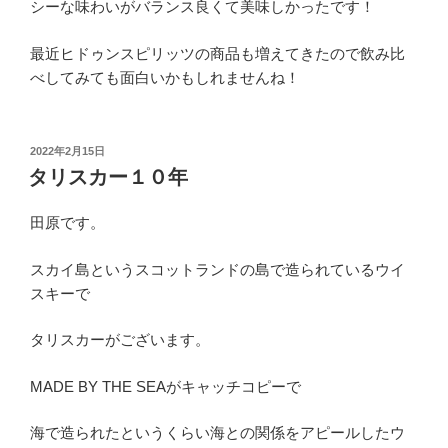
シーな味わいがバランス良くて美味しかったです！
最近ヒドゥンスピリッツの商品も増えてきたので飲み比
べしてみても面白いかもしれませんね！
投
2022年2月15日
稿
タリスカー１０年
日:
田原です。
スカイ島というスコットランドの島で造られているウイ
スキーで
タリスカーがございます。
MADE BY THE SEAがキャッチコピーで
海で造られたというくらい海との関係をアピールしたウ