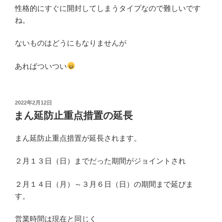
性格的にすぐに開封してしまうタイプなので難しいです
ね。
ないものはどうにもなりませんが
あればついつい
投
2022年2月12日
稿
まん延防止重点措置の延長
日:
まん延防止重点措置が延長されます。
２月１３日（日）までだった期間がジョイントされ
２月１４日（月）～３月６日（日）の期間まで延びま
す。
営業時間は現在と同じく