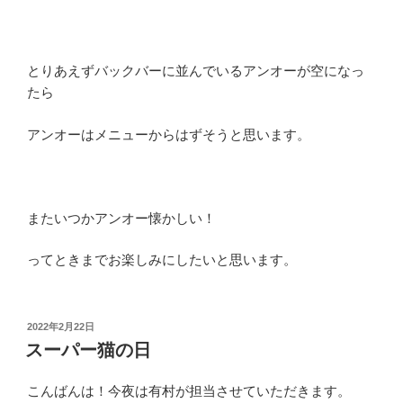
とりあえずバックバーに並んでいるアンオーが空になっ
たら
アンオーはメニューからはずそうと思います。
またいつかアンオー懐かしい！
ってときまでお楽しみにしたいと思います。
投
2022年2月22日
稿
スーパー猫の日
日:
こんばんは！今夜は有村が担当させていただきます。