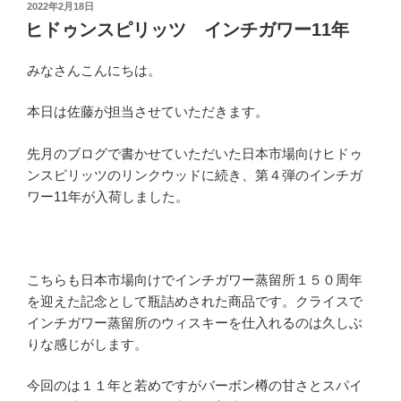
投
2022年2月18日
稿
ヒドゥンスピリッツ インチガワー11年
日:
みなさんこんにちは。
本日は佐藤が担当させていただきます。
先月のブログで書かせていただいた日本市場向けヒドゥ
ンスピリッツのリンクウッドに続き、第４弾のインチガ
ワー11年が入荷しました。
こちらも日本市場向けでインチガワー蒸留所１５０周年
を迎えた記念として瓶詰めされた商品です。クライスで
インチガワー蒸留所のウィスキーを仕入れるのは久しぶ
りな感じがします。
今回のは１１年と若めですがバーボン樽の甘さとスパイ