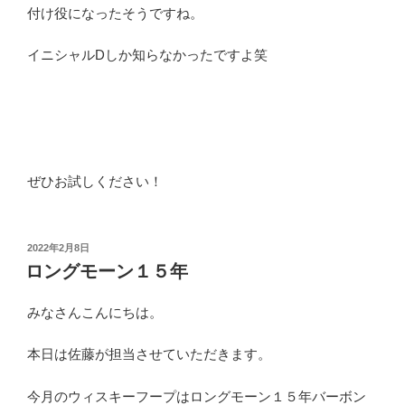
付け役になったそうですね。
イニシャルDしか知らなかったですよ笑
ぜひお試しください！
投
2022年2月8日
稿
ロングモーン１５年
日:
みなさんこんにちは。
本日は佐藤が担当させていただきます。
今月のウィスキーフープはロングモーン１５年バーボン