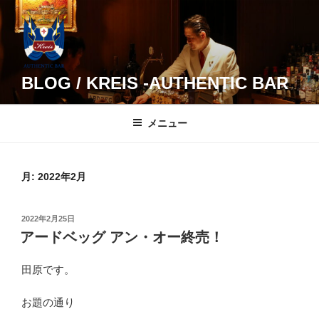
コ
ン
テ
ン
ツ
BLOG / KREIS -AUTHENTIC BAR
へ
ス
メニュー
キ
ッ
プ
月:
2022年2月
投
2022年2月25日
稿
アードベッグ アン・オー終売！
日:
田原です。
お題の通り