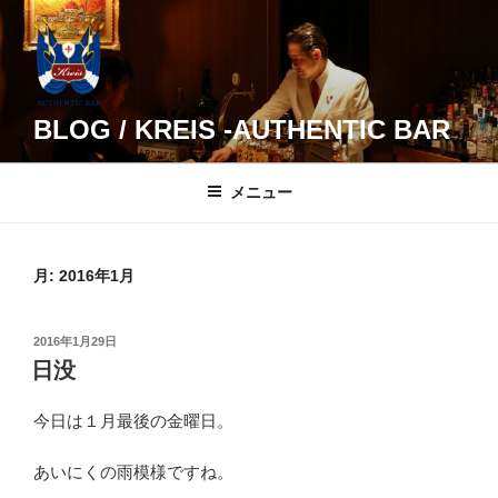
コ
ン
テ
ン
ツ
BLOG / KREIS -AUTHENTIC BAR
へ
ス
メニュー
キ
ッ
プ
月:
2016年1月
投
2016年1月29日
稿
日没
日:
今日は１月最後の金曜日。
あいにくの雨模様ですね。