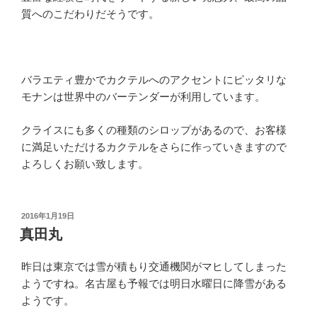
質へのこだわりだそうです。
バラエティ豊かでカクテルへのアクセントにピッタリな
モナンは世界中のバーテンダーが利用しています。
クライスにも多くの種類のシロップがあるので、お客様
に満足いただけるカクテルをさらに作っていきますので
よろしくお願い致します。
投
2016年1月19日
稿
真田丸
日:
昨日は東京では雪が積もり交通機関がマヒしてしまった
ようですね。名古屋も予報では明日水曜日に降雪がある
ようです。