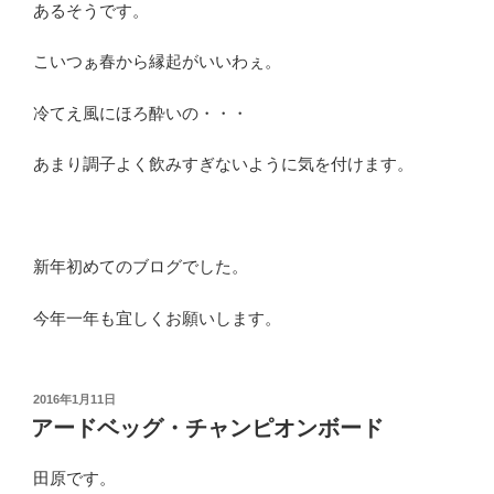
あるそうです。
こいつぁ春から縁起がいいわぇ。
冷てえ風にほろ酔いの・・・
あまり調子よく飲みすぎないように気を付けます。
新年初めてのブログでした。
今年一年も宜しくお願いします。
投
2016年1月11日
稿
アードベッグ・チャンピオンボード
日:
田原です。