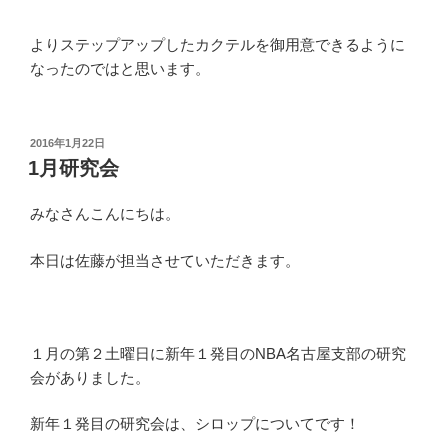
よりステップアップしたカクテルを御用意できるように
なったのではと思います。
投
2016年1月22日
稿
1月研究会
日:
みなさんこんにちは。
本日は佐藤が担当させていただきます。
１月の第２土曜日に新年１発目のNBA名古屋支部の研究
会がありました。
新年１発目の研究会は、シロップについてです！