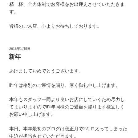
精一杯、全力体制でお客様をお出迎えさせていただきま
す。
皆様のご来店、心よりお待ちしております。
投
2016年1月5日
稿
新年
日:
あけましておめでとうございます。
昨年は格別のご厚情を賜り、厚く御礼申し上げます。
本年もスタッフ一同より良いお店にしていくため尽力し
てまいりますので昨年同様のご愛顧を賜ります様宜しく
お願い申し上げます。
本日、本年最初のブログは寝正月で2キロ太ってしまった
中迫が担当させていただきます。