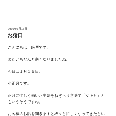
投
2016年1月15日
稿
お猪口
日:
こんにちは、舩戸です。
またいちだんと寒くなりましたね。
今日は１月１５日。
小正月です。
正月に忙しく働いた主婦をねぎらう意味で「女正月」と
もいうそうですね。
お客様のお話を聞きますと段々と忙しくなってきたとい