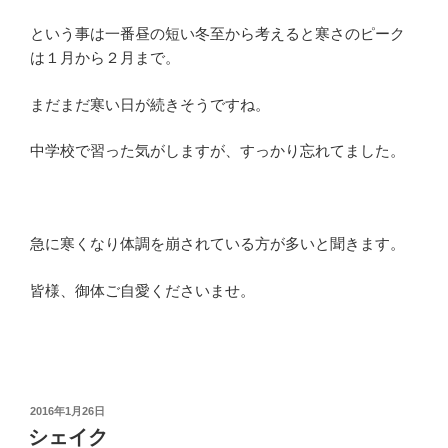
という事は一番昼の短い冬至から考えると寒さのピーク
は１月から２月まで。
まだまだ寒い日が続きそうですね。
中学校で習った気がしますが、すっかり忘れてました。
急に寒くなり体調を崩されている方が多いと聞きます。
皆様、御体ご自愛くださいませ。
投
2016年1月26日
稿
シェイク
日: