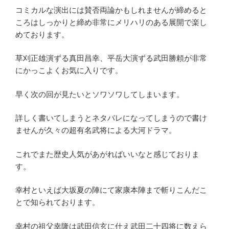
コミカルな演出には賛否両論かもしれませんが締めると
ころはしっかりと締め非常にメリハリのある展開で楽し
めております。
草刈正雄演ずる真田昌幸、平岳大演ずる武田勝頼が非常
にかっこよくお気に入りです。
早く次の回が見たいとソワソワしてしまいます。
詳しく書いてしまうとネタバレになってしまうので書け
ませんが久々の超有名武将による大河ドラマ。
これでまた歴史人気があがればいいなと感じておりま
す。
幸村といえば大坂夏の陣にて家康本陣まで斬りこんだこ
とで知られております。
幸村の祖父幸隆は武田信玄に仕え武田二十四将に数えら