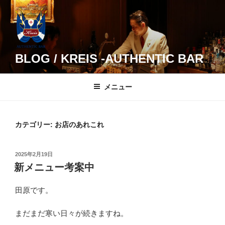
コ
ン
テ
ン
ツ
BLOG / KREIS -AUTHENTIC BAR
へ
ス
メニュー
キ
ッ
プ
カテゴリー:
お店のあれこれ
投
2025年2月19日
稿
新メニュー考案中
日:
田原です。
まだまだ寒い日々が続きますね。