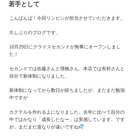
稿
若手として
日:
こんばんば！今回リンピンが担当させていただきます。
久しぶりのブログです。
10月29日にクライスセカンドが無事にオープンしまし
た！
セカンドでは佐藤さんと埋橋さん、本店では有村さんと
自分で新体制になりました。
新体制になってから数日が経ちましたが、まだまだ勉強
中ですが
カクテルを作れるよになりました。去年に比べて自分の
中ではかなり「成長したなー」は実感しています。です
が、まだまだ道なりが遠いですね