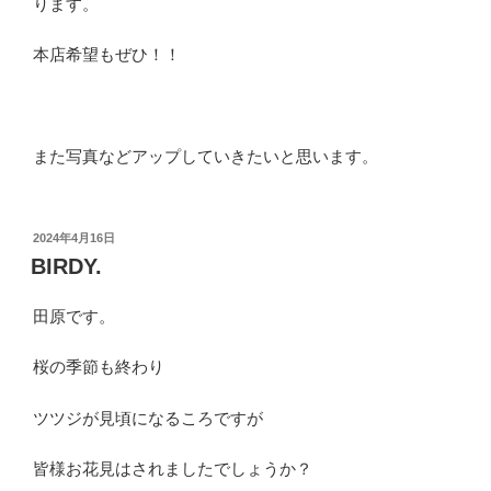
ります。
本店希望もぜひ！！
また写真などアップしていきたいと思います。
投
2024年4月16日
稿
BIRDY.
日:
田原です。
桜の季節も終わり
ツツジが見頃になるころですが
皆様お花見はされましたでしょうか？