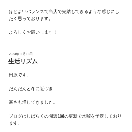
ほどよいバランスで当店で完結もできるような感じにし
たく思っております。
よろしくお願いします！
投
2024年11月13日
稿
生活リズム
日:
田原です。
だんだんと冬に近づき
寒さも増してきました。
ブログはしばらくの間週1回の更新で水曜を予定しており
ます。