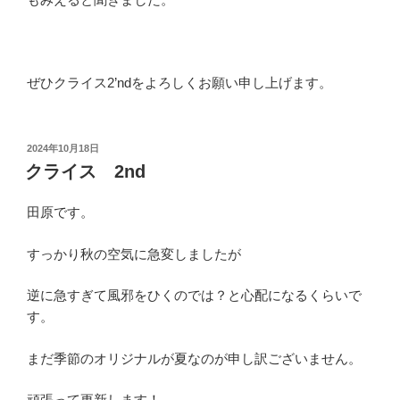
ぜひクライス2’ndをよろしくお願い申し上げます。
投
2024年10月18日
稿
クライス 2nd
日:
田原です。
すっかり秋の空気に急変しましたが
逆に急すぎて風邪をひくのでは？と心配になるくらいで
す。
まだ季節のオリジナルが夏なのが申し訳ございません。
頑張って更新します！