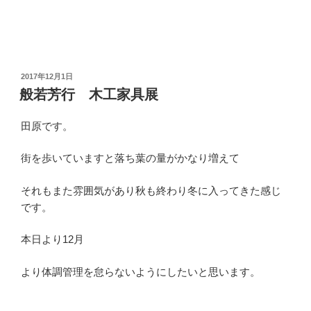
投
2017年12月1日
稿
般若芳行 木工家具展
日:
田原です。
街を歩いていますと落ち葉の量がかなり増えて
それもまた雰囲気があり秋も終わり冬に入ってきた感じ
です。
本日より12月
より体調管理を怠らないようにしたいと思います。