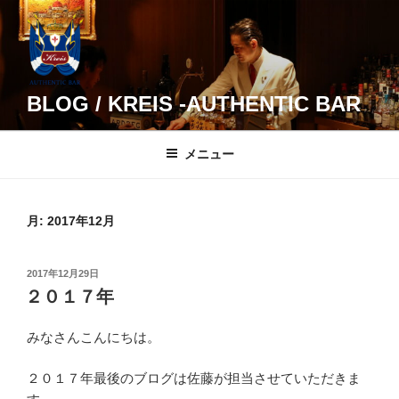
コ
ン
テ
ン
ツ
BLOG / KREIS -AUTHENTIC BAR
へ
ス
メニュー
キ
ッ
プ
月:
2017年12月
投
2017年12月29日
稿
２０１７年
日:
みなさんこんにちは。
２０１７年最後のブログは佐藤が担当させていただきま