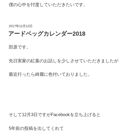
僕の心中を忖度していただきたいです。
投
2017年12月12日
稿
アードベッグカレンダー2018
日:
田原です。
先日実家の紅葉のお話しを少しさせていただきましたが
最近行ったら綺麗に色付いておりました。
そして12月3日ですがFacebookを立ち上げると
5年前の投稿を出してくれて