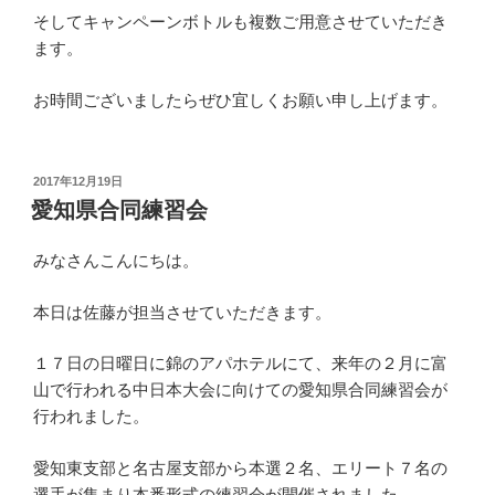
そしてキャンペーンボトルも複数ご用意させていただき
ます。
お時間ございましたらぜひ宜しくお願い申し上げます。
投
2017年12月19日
稿
愛知県合同練習会
日:
みなさんこんにちは。
本日は佐藤が担当させていただきます。
１７日の日曜日に錦のアパホテルにて、来年の２月に富
山で行われる中日本大会に向けての愛知県合同練習会が
行われました。
愛知東支部と名古屋支部から本選２名、エリート７名の
選手が集まり本番形式の練習会が開催されました。