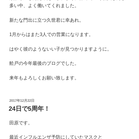
多い中、よく働いてくれました。
新たな門出に立つ久世君に幸あれ。
1月からはまた3人での営業になります。
はやく彼のようないい子が見つかりますように。
舩戸の今年最後のブログでした。
来年もよろしくお願い致します。
投
2017年12月22日
稿
24日で5周年！
日:
田原です。
最近インフルエンザ予防にしていたマスクと