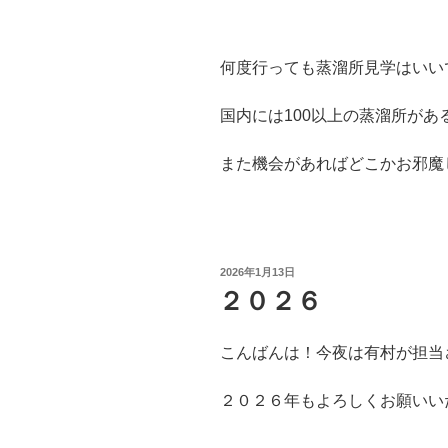
何度行っても蒸溜所見学はいい
国内には100以上の蒸溜所があ
また機会があればどこかお邪魔
投
2026年1月13日
稿
２０２６
日:
こんばんは！今夜は有村が担当
２０２６年もよろしくお願いい