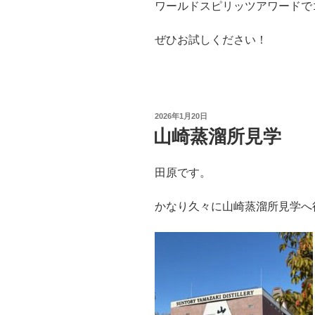
ワールドスピリッツアワードで
ぜひお試しください！
投
2026年1月20日
稿
山崎蒸溜所見学
日:
田原です。
かなり久々に山崎蒸溜所見学へ