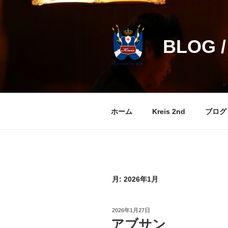
コ
ン
テ
BLOG /
ン
ツ
へ
ス
キ
ッ
ホーム
Kreis 2nd
ブログ
プ
月:
2026年1月
投
2026年1月27日
稿
アブサン
日: