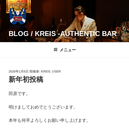
コ
ン
テ
ン
ツ
BLOG / KREIS -AUTHENTIC BAR
へ
ス
メニュー
キ
ッ
プ
投
2026年1月6日
投稿者:
KREIS_USER
稿
新年初投稿
日:
田原です。
明けましておめでとうございます。
本年も何卒よろしくお願い申し上げます。