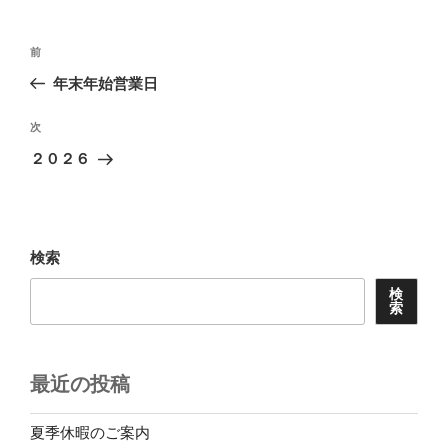
ー
投
前
前
稿
の
年末年始営業日
ナ
投
ビ
稿
次
次
ゲ
の
２０２６
投
ー
稿
シ
ョ
検索
ン
検
索
最近の投稿
夏季休暇のご案内