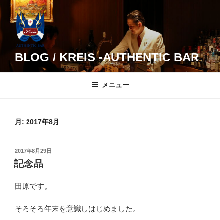
コ
ン
テ
ン
ツ
BLOG / KREIS -AUTHENTIC BAR
へ
ス
メニュー
キ
ッ
プ
月:
2017年8月
投
2017年8月29日
稿
記念品
日:
田原です。
そろそろ年末を意識しはじめました。