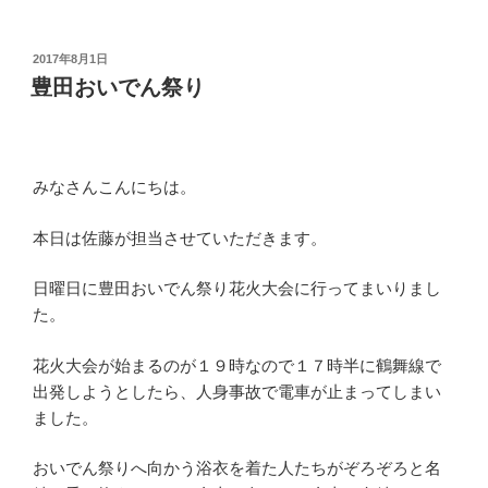
投
2017年8月1日
稿
豊田おいでん祭り
日:
みなさんこんにちは。
本日は佐藤が担当させていただきます。
日曜日に豊田おいでん祭り花火大会に行ってまいりまし
た。
花火大会が始まるのが１９時なので１７時半に鶴舞線で
出発しようとしたら、人身事故で電車が止まってしまい
ました。
おいでん祭りへ向かう浴衣を着た人たちがぞろぞろと名