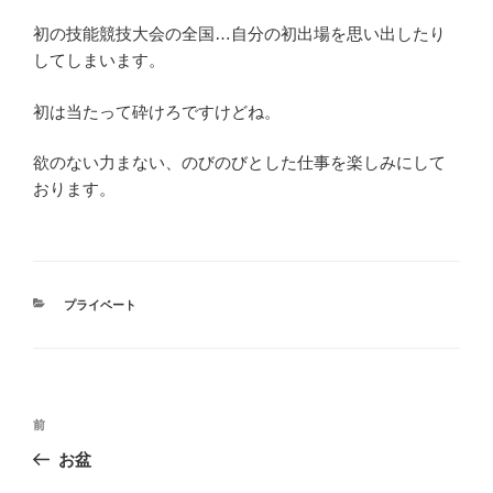
初の技能競技大会の全国…自分の初出場を思い出したり
してしまいます。
初は当たって砕けろですけどね。
欲のない力まない、のびのびとした仕事を楽しみにして
おります。
カ
プライベート
テ
ゴ
リ
ー
投
前
前
稿
の
お盆
ナ
投