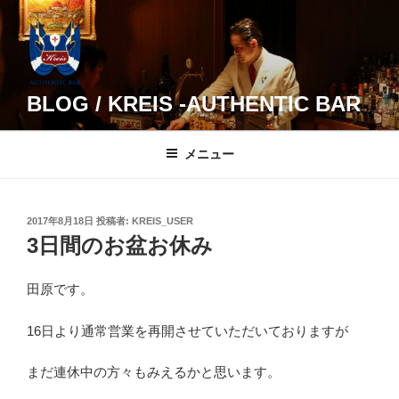
コ
ン
テ
ン
ツ
BLOG / KREIS -AUTHENTIC BAR
へ
ス
メニュー
キ
ッ
プ
投
2017年8月18日
投稿者:
KREIS_USER
稿
3日間のお盆お休み
日:
田原です。
16日より通常営業を再開させていただいておりますが
まだ連休中の方々もみえるかと思います。