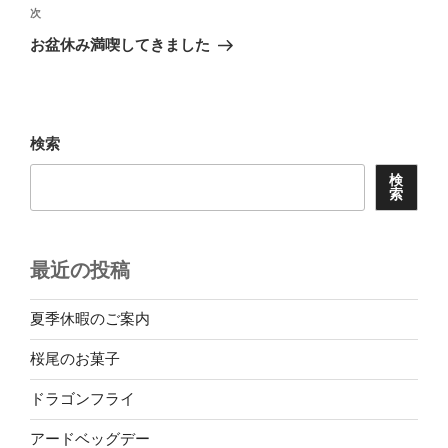
ビ
稿
次
次
ゲ
の
お盆休み満喫してきました
投
ー
稿
シ
ョ
検索
ン
検
索
最近の投稿
夏季休暇のご案内
桜尾のお菓子
ドラゴンフライ
アードベッグデー