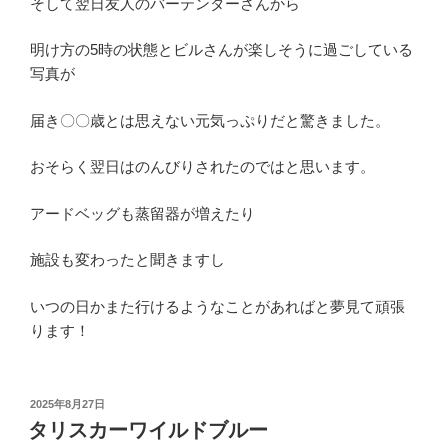
そして翌日友人のバーテンダーさんから
明け方の5時の状態とビルさんが楽しそうに過ごしている
写真が
届き〇〇歳とは思えない元気っぷりだと驚きました。
おそらく翌日はのんびりされたのではと思います。
アードベッグも蒸留器が増えたり
施設も変わったと聞きますし
いつの日かまた行けるようなことがあればと夢見て頑張
ります！
投
2025年8月27日
稿
タリスカーワイルドブルー
日: