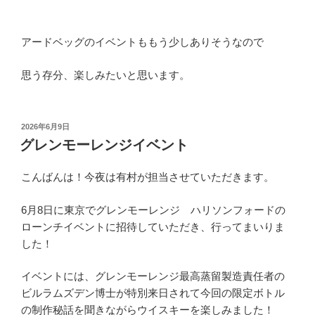
アードベッグのイベントももう少しありそうなので
思う存分、楽しみたいと思います。
投
2026年6月9日
稿
グレンモーレンジイベント
日:
こんばんは！今夜は有村が担当させていただきます。
6月8日に東京でグレンモーレンジ ハリソンフォードの
ローンチイベントに招待していただき、行ってまいりま
した！
イベントには、グレンモーレンジ最高蒸留製造責任者の
ビルラムズデン博士が特別来日されて今回の限定ボトル
の制作秘話を聞きながらウイスキーを楽しみました！