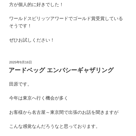
方が個人的に好きでした！
ワールドスピリッツアワードでゴールド賞受賞している
そうです！
ぜひお試しください！
投
2025年9月16日
稿
アードベッグ エンバシーギャザリング
日:
田原です。
今年は東京へ行く機会が多く
お客様から名古屋～東京間で出張のお話を聞きますが
こんな感覚なんだろうなと思っております。