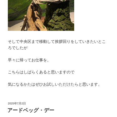
そして中央区まで移動して挨拶回りをしていきたいとこ
ろでしたが
早々に帰ってお仕事を。
こちらはしばらくあると思いますので
気になるかたはぜひお試しいただけたらと思います。
投
2025年7月2日
稿
アードベッグ・デー
日: