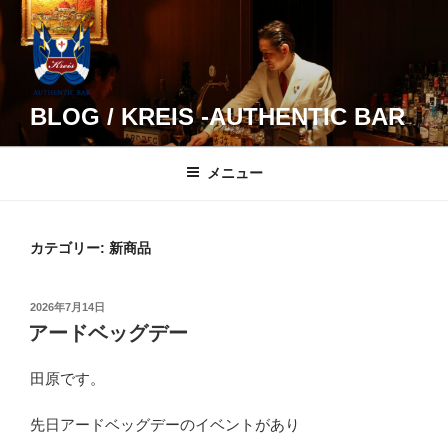
コ
ン
テ
ン
ツ
BLOG / KREIS -AUTHENTIC BAR
へ
ス
メニュー
キ
ッ
プ
カテゴリー:
新商品
投
2026年7月14日
稿
アードベッグデー
日:
田原です。
先日アードベッグデーのイベントがあり