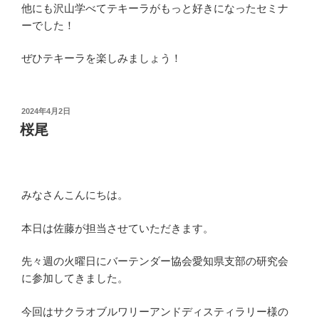
他にも沢山学べてテキーラがもっと好きになったセミナ
ーでした！
ぜひテキーラを楽しみましょう！
投
2024年4月2日
稿
桜尾
日:
みなさんこんにちは。
本日は佐藤が担当させていただきます。
先々週の火曜日にバーテンダー協会愛知県支部の研究会
に参加してきました。
今回はサクラオブルワリーアンドディスティラリー様の