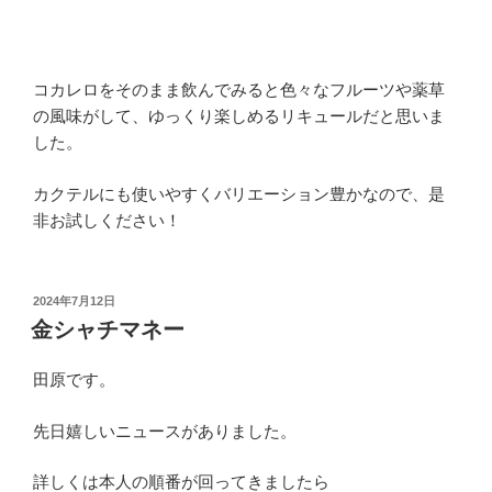
コカレロをそのまま飲んでみると色々なフルーツや薬草
の風味がして、ゆっくり楽しめるリキュールだと思いま
した。
カクテルにも使いやすくバリエーション豊かなので、是
非お試しください！
投
2024年7月12日
稿
金シャチマネー
日:
田原です。
先日嬉しいニュースがありました。
詳しくは本人の順番が回ってきましたら