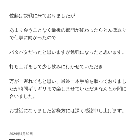
佐藤は観戦に来ておりましたが
あまり会うことなく最後の部門が終わったらとんぼ返り
で仕事に向かったので
バタバタだったと思いますが勉強になったと思います。
打ち上げをして少し飲みに行かせていただき
万が一遅れてもと思い、最終一本手前を取っておりまし
たが時間ギリギリまで楽しませていただきなんとか間に
合いました。
お世話になりました皆様方には深く感謝申し上げます。
投
2024年4月30日
稿