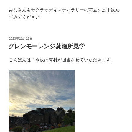
みなさんもサクラオディスティラリーの商品を是非飲ん
でみてください！
投
2023年12月19日
稿
グレンモーレンジ蒸溜所見学
日:
こんばんは！今夜は有村が担当させていただきます。