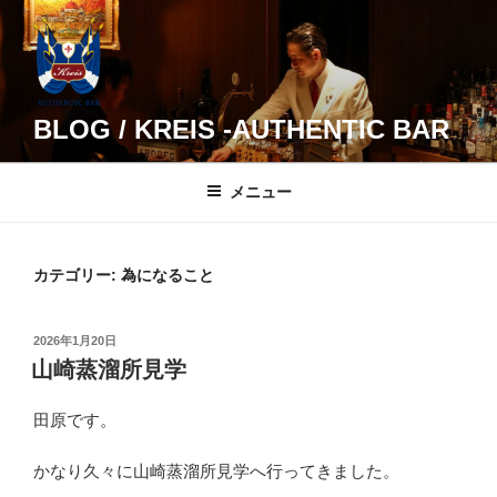
コ
ン
テ
ン
ツ
BLOG / KREIS -AUTHENTIC BAR
へ
ス
メニュー
キ
ッ
プ
カテゴリー:
為になること
投
2026年1月20日
稿
山崎蒸溜所見学
日:
田原です。
かなり久々に山崎蒸溜所見学へ行ってきました。