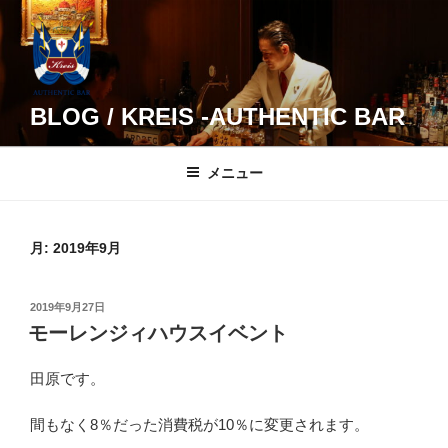
コ
ン
テ
ン
ツ
BLOG / KREIS -AUTHENTIC BAR
へ
ス
メニュー
キ
ッ
プ
月:
2019年9月
投
2019年9月27日
稿
モーレンジィハウスイベント
日:
田原です。
間もなく8％だった消費税が10％に変更されます。