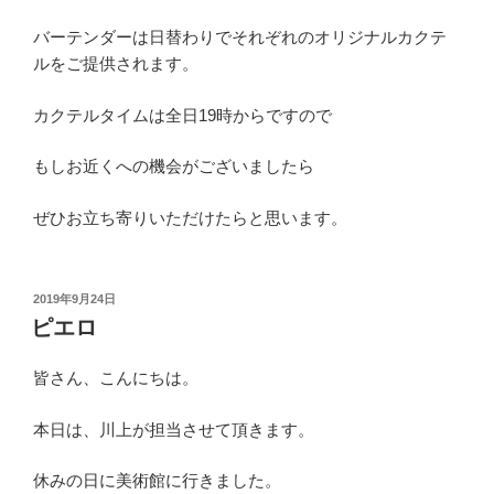
バーテンダーは日替わりでそれぞれのオリジナルカクテ
ルをご提供されます。
カクテルタイムは全日19時からですので
もしお近くへの機会がございましたら
ぜひお立ち寄りいただけたらと思います。
投
2019年9月24日
稿
ピエロ
日:
皆さん、こんにちは。
本日は、川上が担当させて頂きます。
休みの日に美術館に行きました。