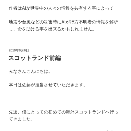
作者はAIが世界中の人々の情報を共有する事によって
地震や台風などの災害時にAIが行方不明者の情報を解析
し、命を助ける事を出来るかもしれません。
投
2019年9月6日
稿
スコットランド前編
日:
みなさんこんにちは。
本日は佐藤が担当させていただきます。
先週、僕にとっての初めての海外スコットランドへ行っ
てきました。