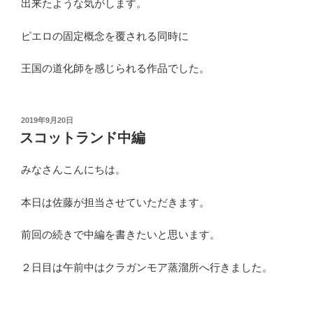
出来たような気がします。
ピエロの固定概念を覆される同時に
王国の道化師を感じられる作品でした。
投
2019年9月20日
稿
スコットランド中編
日:
みなさんこんにちは。
本日は佐藤が担当させていただきます。
前回の続きで中編を書きたいと思います。
２日目は午前中はクラガンモア蒸溜所へ行きました。