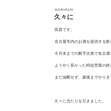
投
2021年3月23日
稿
久々に
日:
田原です。
名古屋市内のお酒を提供する飲
今月末までの数字次第で名古屋
ようやく長かった時短営業の終
まだ油断せず、最後までやりき
久々に当たりを引きました。