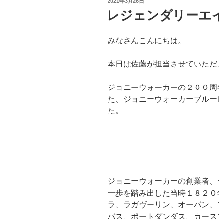
投
2021年3月26日
稿
レジェンダリーエ
日:
みなさんこんにちは。
本日は佐藤が担当させていただ
ジョニーウォーカーの２００周
た、ジョニーウォーカーブルー
た。
ジョニーウォーカーの創業者、
一歩を踏み出した当時１８２０
ラ、ラガヴーリン、オーバン、
バス、ポートダンダス、カース