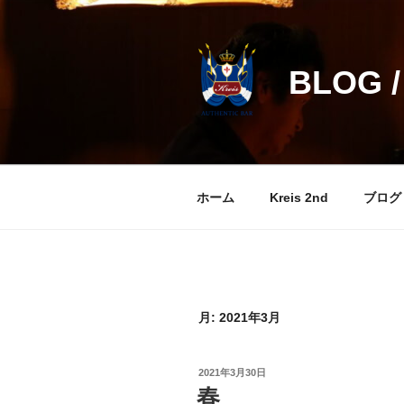
コ
ン
テ
BLOG /
ン
ツ
へ
ス
キ
ッ
ホーム
Kreis 2nd
ブログ
プ
月:
2021年3月
投
2021年3月30日
稿
春
日: