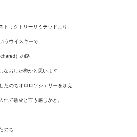
ストリクトリーリミテッドより
というウイスキーで
echared）の略
しなおした樽かと思います。
Rしたのちオロロソシェリーを加え
入れて熟成と言う感じかと。
たのち