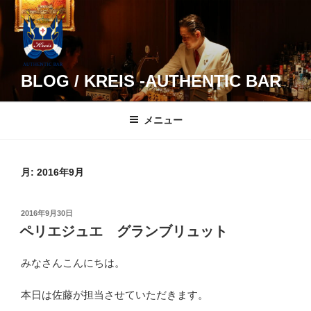
コ
ン
テ
ン
ツ
BLOG / KREIS -AUTHENTIC BAR
へ
ス
メニュー
キ
ッ
プ
月:
2016年9月
投
2016年9月30日
稿
ペリエジュエ グランブリュット
日:
みなさんこんにちは。
本日は佐藤が担当させていただきます。