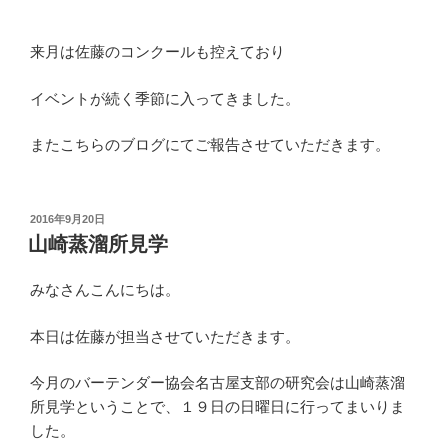
来月は佐藤のコンクールも控えており
イベントが続く季節に入ってきました。
またこちらのブログにてご報告させていただきます。
投
2016年9月20日
稿
山崎蒸溜所見学
日:
みなさんこんにちは。
本日は佐藤が担当させていただきます。
今月のバーテンダー協会名古屋支部の研究会は山崎蒸溜
所見学ということで、１９日の日曜日に行ってまいりま
した。