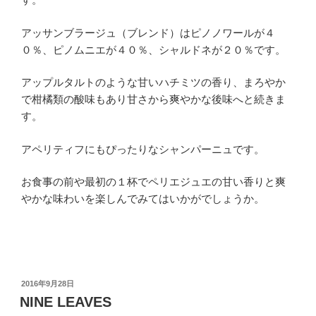
アッサンブラージュ（ブレンド）はピノノワールが４
０％、ピノムニエが４０％、シャルドネが２０％です。
アップルタルトのような甘いハチミツの香り、まろやか
で柑橘類の酸味もあり甘さから爽やかな後味へと続きま
す。
アペリティフにもぴったりなシャンパーニュです。
お食事の前や最初の１杯でペリエジュエの甘い香りと爽
やかな味わいを楽しんでみてはいかがでしょうか。
投
2016年9月28日
稿
NINE LEAVES
日: