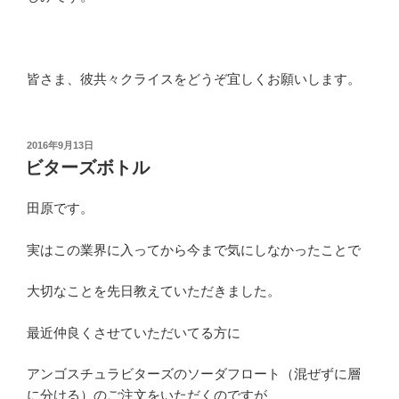
皆さま、彼共々クライスをどうぞ宜しくお願いします。
投
2016年9月13日
稿
ビターズボトル
日:
田原です。
実はこの業界に入ってから今まで気にしなかったことで
大切なことを先日教えていただきました。
最近仲良くさせていただいてる方に
アンゴスチュラビターズのソーダフロート（混ぜずに層
に分ける）のご注文をいただくのですが