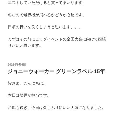
エストしていただけると買ってまいります。
冬なので飛行機が飛べるかどうか心配です。
日頃の行いを良くしようと思います、、、
まずはその前にビッグイベントの全国大会に向けて頑張
りたいと思います。
投
2016年9月6日
稿
ジョニーウォーカー グリーンラベル 15年
日:
皆さま、こんにちは。
本日は舩戸が担当です。
台風も過ぎ、今日は久しぶりにいい天気になりました。