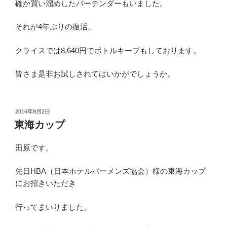
確か買い溜めしたバーテンダーもいました。
それが4年ぶりの復活。
クライスでは8,640円でボトルキープもしております。
皆さま是非お試しされてはいかがでしょうか。
投
2016年9月2日
稿
東海カップ
日:
田原です。
先日HBA（日本ホテルバーメンズ協会）様の東海カップ
にお招きいただき
行ってまいりました。