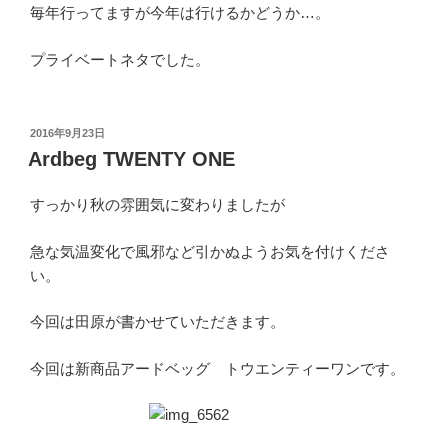
毎年行ってますが今年は行けるかどうか…。
プライベートネタでした。
投
2016年9月23日
稿
Ardbeg TWENTY ONE
日:
すっかり秋の雰囲気に変わりましたが
急な気温変化で風邪など引かぬようお気を付けくださ
い。
今回は田原が書かせていただきます。
今回は新商品アードベッグ トウエンティーワンです。