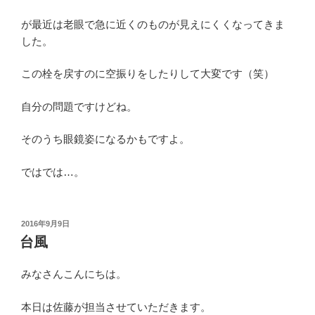
が最近は老眼で急に近くのものが見えにくくなってきま
した。
この栓を戻すのに空振りをしたりして大変です（笑）
自分の問題ですけどね。
そのうち眼鏡姿になるかもですよ。
ではでは…。
投
2016年9月9日
稿
台風
日:
みなさんこんにちは。
本日は佐藤が担当させていただきます。