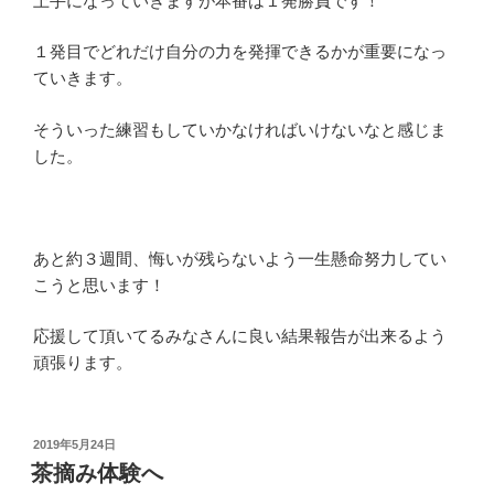
上手になっていきますが本番は１発勝負です！
１発目でどれだけ自分の力を発揮できるかが重要になっ
ていきます。
そういった練習もしていかなければいけないなと感じま
した。
あと約３週間、悔いが残らないよう一生懸命努力してい
こうと思います！
応援して頂いてるみなさんに良い結果報告が出来るよう
頑張ります。
投
2019年5月24日
稿
茶摘み体験へ
日: