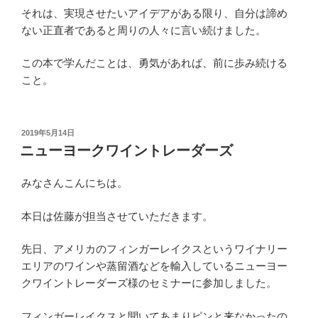
それは、実現させたいアイデアがある限り、自分は諦め
ない正直者であると周りの人々に言い続けました。
この本で学んだことは、勇気があれば、前に歩み続ける
こと。
投
2019年5月14日
稿
ニューヨークワイントレーダーズ
日:
みなさんこんにちは。
本日は佐藤が担当させていただきます。
先日、アメリカのフィンガーレイクスというワイナリー
エリアのワインや蒸留酒などを輸入しているニューヨー
クワイントレーダーズ様のセミナーに参加しました。
フィンガーレイクスと聞いてあまりピンと来なかったの