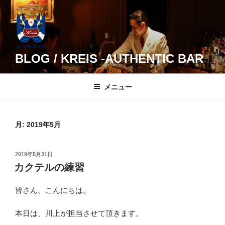
コ
ン
テ
ン
ツ
BLOG / KREIS -AUTHENTIC BAR
へ
ス
メニュー
キ
ッ
プ
月:
2019年5月
投
2019年5月31日
稿
カクテルの練習
日:
皆さん、こんにちは。
本日は、川上が担当させて頂きます。