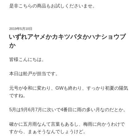
是非こちらの商品もお試しくださいませ。
投
2019年5月10日
稿
いずれアヤメかカキツバタかハナショウブ
日:
か
皆様こんにちは。
本日は舩戸が担当です。
元号が令和に変わり、GWも終わり、すっかり初夏の陽気
ですね。
5月は9月6月7月に次いで4番目に雨の多い月なのだとか。
確かに五月雨なんて言葉もあるし、梅雨に向かうわけで
すから、まぁそうなんでしょうけど。