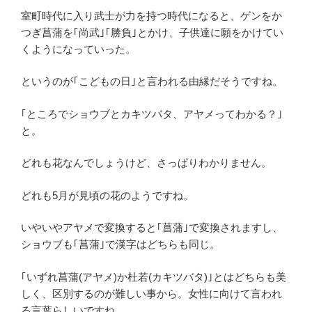
室町時代に入り武士が力を持つ時代になると、ゲンをか
つぎ菖蒲を｢尚武｣｢勝負｣とかけ、子供達に願をかけてい
くようになっていった。
というのが｢こどもの日｣と言われる由縁だそうですね。
｢ところでショウブとカキツバタ、アヤメってわかる？｣
と。
どれも花なんでしょうけど、さっぱりわかりません。
どれも5月が見頃の花のようですね。
いやいやアヤメで変換すると｢菖蒲｣で変換されますし、
ショウブも｢菖蒲｣で漢字はどちらも同じ。
｢いずれ菖蒲(アヤメ)か杜若(カキツバタ)｣とはどちらも美
しく、区別するのが難しい事から。女性に向けて言われ
る言葉らしいですね。