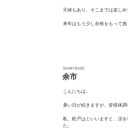
天候もあり、そこまでは楽しめ
来年はもう少し余裕をもって挑
投
2014年7月22日
稿
余市
日:
こんにちは。
暑い日が続きますが、皆様体調
私、舩戸はといいますと、涼を
た。