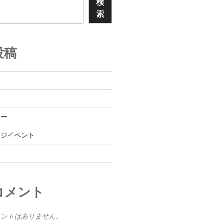
検
索
投稿
レー
ンジイベント
コメント
メントはありません。