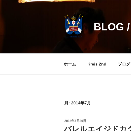
コ
ン
テ
BLOG /
ン
ツ
へ
ス
キ
ッ
ホーム
Kreis 2nd
ブログ
プ
月:
2014年7月
投
2014年7月29日
稿
バレルエイジドカ
日: