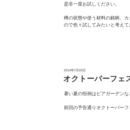
是非一度お試しください。
樽の状態や使う材料の銘柄、カ
ので色々試してみたいと考えて
投
2014年7月25日
稿
オクトーバーフェス
日:
暑い夏の恒例はビアガーデンな
前回の予告通りオクトーバーフ