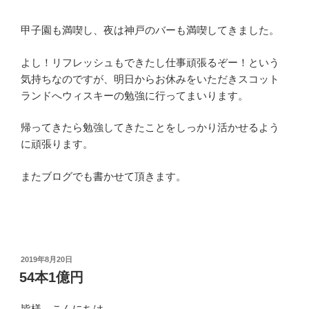
甲子園も満喫し、夜は神戸のバーも満喫してきました。
よし！リフレッシュもできたし仕事頑張るぞー！という
気持ちなのですが、明日からお休みをいただきスコット
ランドへウィスキーの勉強に行ってまいります。
帰ってきたら勉強してきたことをしっかり活かせるよう
に頑張ります。
またブログでも書かせて頂きます。
投
2019年8月20日
稿
54本1億円
日:
皆様、こんにちは。