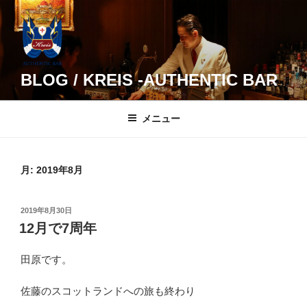
コ
ン
テ
ン
ツ
BLOG / KREIS -AUTHENTIC BAR
へ
ス
メニュー
キ
ッ
プ
月:
2019年8月
投
2019年8月30日
稿
12月で7周年
日:
田原です。
佐藤のスコットランドへの旅も終わり