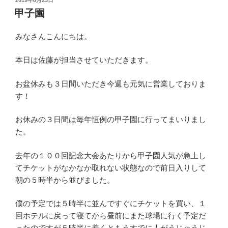
2019年8月23日
稿
甲子園
日:
みなさんこんにちは。
本日は佐藤が担当させていただきます。
お盆休みも３日間いただき今週も元気に営業しておりま
す！
お休みの３日間は毎年恒例の甲子園に行ってまいりまし
た。
去年の１００回記念大会あたりから甲子園人気が急上し
てチケットがなかなか取れない状態なので前日入りして
朝の５時半から並びました。
僕の予定では５時半に並んですぐにチケットを買い、１
回ホテルに戻って寝てから昼前にまた球場に行く予定だ
ったのですが５時半に着くともうすでに人がうじゃうじ