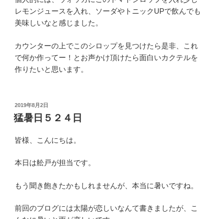
レモンジュースを入れ、ソーダやトニックUPで飲んでも
美味しいなと感じました。
カウンターの上でこのシロップを見つけたら是非、これ
で何か作ってー！とお声かけ頂けたら面白いカクテルを
作りたいと思います。
投
2019年8月2日
稿
猛暑日５２４日
日:
皆様、こんにちは。
本日は舩戸が担当です。
もう聞き飽きたかもしれませんが、本当に暑いですね。
前回のブログには太陽が恋しいなんて書きましたが、こ