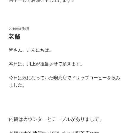
何卒宜しくお願い申し上げます。
投
2019年8月9日
稿
老舗
日:
皆さん、こんにちは。
本日は、川上が担当させて頂きます。
今日は気になっていた喫茶店でドリップコーヒーを飲み
ました。
内観は
カウンターとテーブルがありまして、