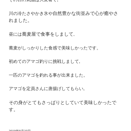
川の冷たさやかき氷や
自然豊かな街並みで心が癒やさ
れました。
蕎麦屋で食事をしまして,
昼には
蕎麦がしっかりした食感で美味しかったです。
初めてのアマゴ釣りに挑戦しまして,
一匹のアマゴを釣れる事が出来ました。
アマゴを定員さんに唐揚げしてもらい,
その
身がとてもさっぱりとしていて美味しかったで
す。
投