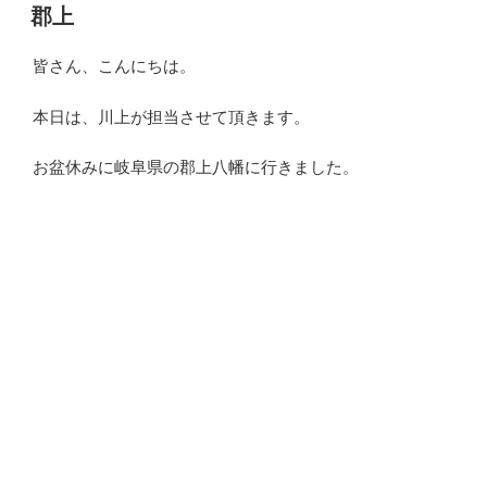
稿
郡上
日:
皆さん、こんにちは。
本日は、川上が担当させて頂きます。
お盆休みに岐阜県の郡上八幡に行きました。