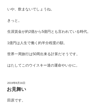
いや、飲まないでしょうね。
きっと。
生涯賃金が約2億から5億円とも言われている時代。
1億円は人生で働く約半分程度の額。
世界一周旅行は50周出来る計算だそうです。
はたしてこのウイスキー達の運命やいかに。
投
2019年8月16日
稿
お見舞い
日:
田原です。