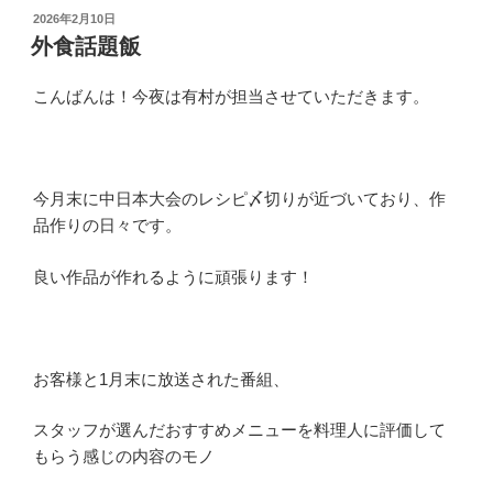
投
2026年2月10日
稿
外食話題飯
日:
こんばんは！今夜は有村が担当させていただきます。
今月末に中日本大会のレシピ〆切りが近づいており、作
品作りの日々です。
良い作品が作れるように頑張ります！
お客様と1月末に放送された番組、
スタッフが選んだおすすめメニューを料理人に評価して
もらう感じの内容のモノ