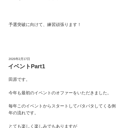
予選突破に向けて、練習頑張ります！
投
2026年2月17日
稿
イベントPart1
日:
田原です。
今年も最初のイベントのオファーをいただきました。
毎年このイベントからスタートしてバタバタしてくる例
年の流れです。
とても楽しく楽しみでもありますが