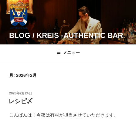
コ
ン
テ
ン
ツ
BLOG / KREIS -AUTHENTIC BAR
へ
ス
メニュー
キ
ッ
プ
月:
2026年2月
投
2026年2月24日
稿
レシピ〆
日:
こんばんは！今夜は有村が担当させていただきます。