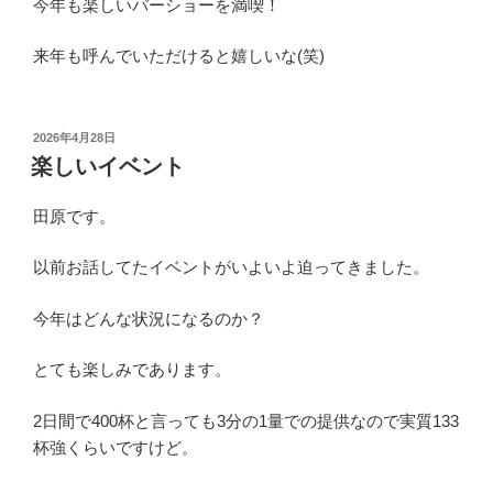
今年も楽しいバーショーを満喫！
来年も呼んでいただけると嬉しいな(笑)
投
2026年4月28日
稿
楽しいイベント
日:
田原です。
以前お話してたイベントがいよいよ迫ってきました。
今年はどんな状況になるのか？
とても楽しみであります。
2日間で400杯と言っても3分の1量での提供なので実質133
杯強くらいですけど。