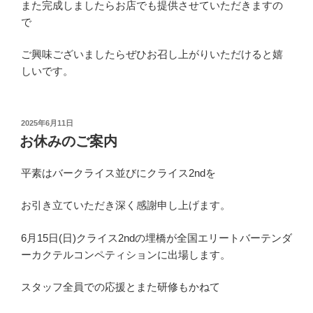
また完成しましたらお店でも提供させていただきますの
で
ご興味ございましたらぜひお召し上がりいただけると嬉
しいです。
投
2025年6月11日
稿
お休みのご案内
日:
平素はバークライス並びにクライス2ndを
お引き立ていただき深く感謝申し上げます。
6月15日(日)クライス2ndの埋橋が全国エリートバーテンダ
ーカクテルコンペティションに出場します。
スタッフ全員での応援とまた研修もかねて