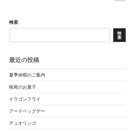
の
稿
ペ
ナ
ー
ビ
ジ
検索
ゲ
検
ー
索
シ
ョ
最近の投稿
ン
夏季休暇のご案内
桜尾のお菓子
ドラゴンフライ
アードベッグデー
デュオリンゴ