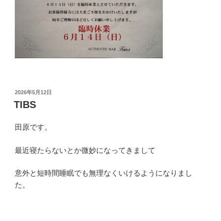
投
2026年5月12日
稿
TIBS
日:
田原です。
最近寝たらないとか微妙になってきまして
意外と短時間睡眠でも無理なくいけるようになりまし
た。