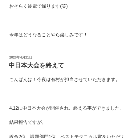
おそらく終電で帰ります(笑)
今年はどうなることやら楽しみです！
投
2026年4月21日
稿
中日本大会を終えて
日:
こんばんは！今夜は有村が担当させていただきます。
4.12に中日本大会が開催され、終える事ができました。
結果報告ですが、
総合2位、課題部門1位、ベストテクニカル賞をいただく