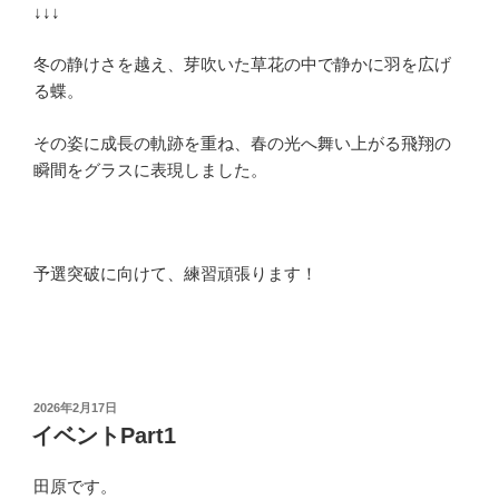
↓↓↓
冬の静けさを越え、芽吹いた草花の中で静かに羽を広げ
る蝶。
その姿に成長の軌跡を重ね、春の光へ舞い上がる飛翔の
瞬間をグラスに表現しました。
予選突破に向けて、練習頑張ります！
投
2026年2月17日
稿
イベントPart1
日:
田原です。