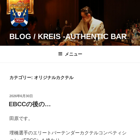
コ
ン
テ
ン
ツ
BLOG / KREIS -AUTHENTIC BAR
へ
ス
メニュー
キ
ッ
プ
カテゴリー:
オリジナルカクテル
投
2026年6月30日
稿
EBCCの後の…
日:
田原です。
埋橋選手のエリートバーテンダーカクテルコンペティシ