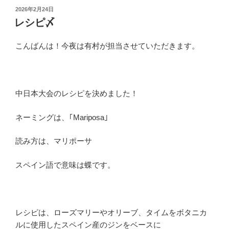
投
2026年2月24日
稿
レシピ〆
日:
こんばんは！今夜は有村が担当させていただきます。
中日本大会のレシピを決めました！
ネーミングは、｢Mariposa｣
読み方は、マリポーサ
スペイン語で意味は蝶です。
レシピは、ローズマリーやオリーブ、タイムをボタニカ
ルに使用したスペイン産のジンをベースに