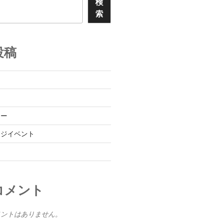
検
索
投稿
レー
ンジイベント
コメント
メントはありません。