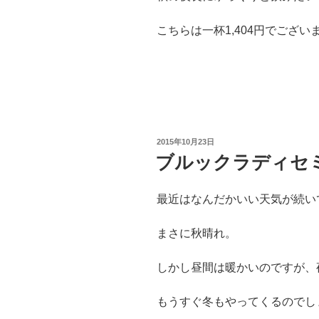
こちらは一杯1,404円でござ
投
2015年10月23日
稿
ブルックラディセ
日:
最近はなんだかいい天気が続い
まさに秋晴れ。
しかし昼間は暖かいのですが、
もうすぐ冬もやってくるのでし