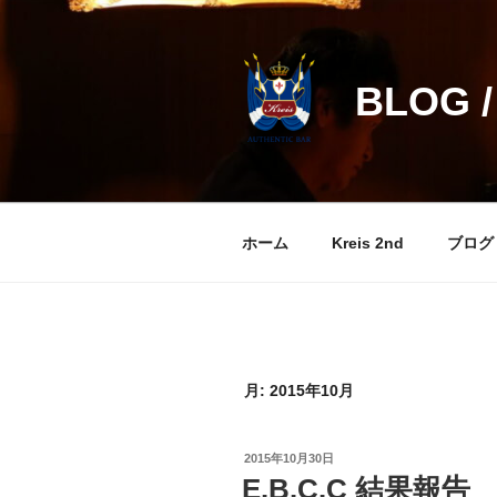
コ
ン
テ
BLOG /
ン
ツ
へ
ス
キ
ッ
ホーム
Kreis 2nd
ブログ
プ
月:
2015年10月
投
2015年10月30日
稿
E.B.C.C 結果報告
日: