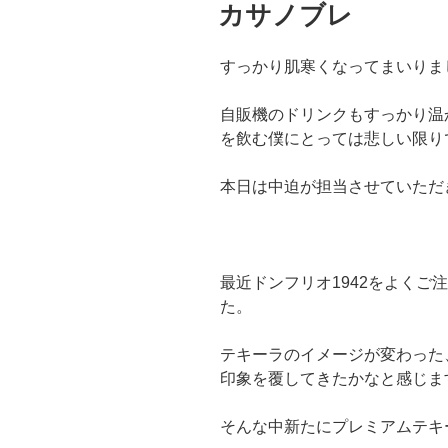
稿
カサノブレ
日:
すっかり肌寒くなってまいりま
自販機のドリンクもすっかり温
を飲む僕にとっては悲しい限り
本日は中迫が担当させていただ
最近ドンフリオ1942をよくご
た。
テキーラのイメージが変わった
印象を覆してきたかなと感じま
そんな中新たにプレミアムテキ