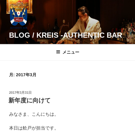
コ
ン
テ
ン
ツ
BLOG / KREIS -AUTHENTIC BAR
へ
ス
メニュー
キ
ッ
プ
月:
2017年3月
投
2017年3月31日
稿
新年度に向けて
日:
みなさま、こんにちは。
本日は舩戸が担当です。