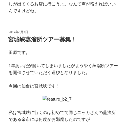
しが出てくるお店に行こうよ。なんて声が増えればいい
んですけどね。
投
2017年3月7日
稿
宮城峡蒸溜所ツアー募集！
日:
田原です。
1年あいだが開いてしまいましたがようやく蒸溜所ツアー
を開催させていただく運びとなりました。
今回は仙台は宮城峡です！
私は宮城峡に行くのは初めてで同じニッカさんの蒸溜所
である余市には何度かお邪魔したのですが