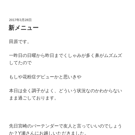
投
2017年3月28日
稿
新メニュー
日:
田原です。
一昨日の日曜から昨日までくしゃみが多く鼻がムズムズ
してたので
もしや花粉症デビューかと思いきや
本日は全く調子がよく、どういう状況なのかわからない
まま過ごしております。
先日宮崎のバーテンダーで友人と言っていいのでしょう
か？Y瀬さんにお越しいただきました。