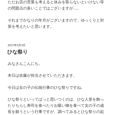
ただお店の営業も考えると休みを取らないといけない等
の問題点の多いことではございますが…。
それまでかなりの年月がございますので、ゆっくりと対
策を考えたいと思います。
投
2017年3月3日
稿
ひな祭り
日:
みなさんこんにち。
本日は佐藤が担当させていただきます。
今日は女の子の伝統行事のひな祭りですね。
ひな祭りといってぱっと思いつくのは、ひな人形を飾っ
たりちらし寿司を食べたりお吸い物を食べて女の子の成
長を願うという行事ですが、調べてみるとひな祭りの起