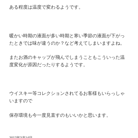
ある程度は温度で変わるようです。
暖かい時期の液面が多い時期と寒い季節の液面が下がっ
たときでは味が違うのか？など考えてしまいますよね。
またお酒のキャップが飛んでしまうこともこういった温
度変化が原因だったりするようです。
ウイスキー等コレクションされてるお客様もいらっしゃ
いますので
保存環境も今一度見直すのもいいかと思います。
投
2017年3月14日