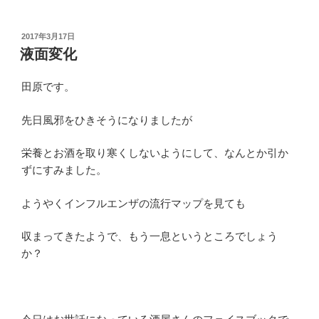
投
2017年3月17日
稿
液面変化
日:
田原です。
先日風邪をひきそうになりましたが
栄養とお酒を取り寒くしないようにして、なんとか引か
ずにすみました。
ようやくインフルエンザの流行マップを見ても
収まってきたようで、もう一息というところでしょう
か？