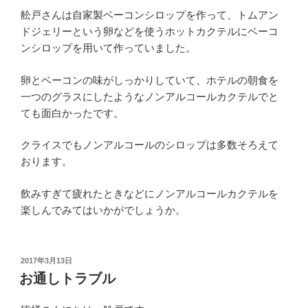
舩戸さんは自家製ベーコンシロップを作って、トムアン
ドジェリーという卵などを使うホットカクテルにベーコ
ンシロップを用いて作っていました。
卵とベーコンの味がしっかりしていて、ホテルの朝食を
一つのグラスにしたようなノンアルコールカクテルでと
ても面白かったです。
クライスでもノンアルコールのシロップは多数そろえて
おります。
飲みすぎて疲れたときなどにノンアルコールカクテルを
楽しんでみてはいかがでしょうか。
投
2017年3月13日
稿
お通しトラブル
日: