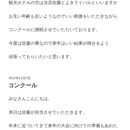
観光ホテルの方は当店佐藤とよきライバルといいますか
お互い年齢も近いようなのでいい刺激をいただきながら
コンクールに挑戦させていただいております。
今度は佐藤の番なので来年はいい結果が残せるよう
頑張ってもらいたいと思います。
投
2017年11月7日
稿
コンクール
日:
みなさんこんにちは。
本日は佐藤が担当させていただきます。
年末に近づいてきて来年の大会に向けての準備もあわた