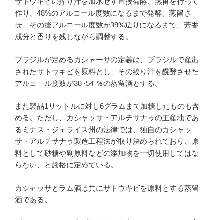
サトウキビの搾り汁を加水せず直接発酵、蒸留を行って
作り、48%のアルコール度数になるまで発酵、蒸留さ
せ、その後アルコール度数が39%辺りになるまで、芳香
成分と香りを残しながら調整する。
ブラジルが定めるカシャーサの定義は、ブラジルで産出
されたサトウキビを原料とし、その絞り汁を醗酵させた
アルコール度数が38~54 ％の蒸留酒とする。
また製品1リットルに対し6グラムまで加糖したものも含
める。ただし、カシャッサ・アルチサナゥの主産地であ
るミナス・ジェライス州の法律では、独自のカシャッ
サ・アルチサナゥ製造工程法が取り決められており、原
料として砂糖や副原料などの添加物を一切使用してはな
らない、と厳格に定めている。
カシャッサとラム酒は共にサトウキビを原料とする蒸留
酒である。