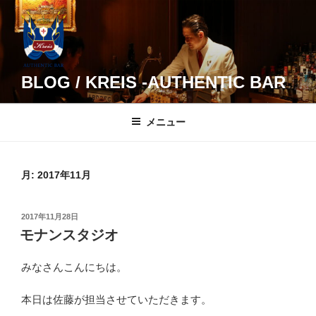
コ
ン
テ
ン
ツ
BLOG / KREIS -AUTHENTIC BAR
へ
ス
メニュー
キ
ッ
プ
月:
2017年11月
投
2017年11月28日
稿
モナンスタジオ
日:
みなさんこんにちは。
本日は佐藤が担当させていただきます。