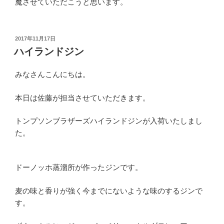
魔させていただこうと思います。
投
2017年11月17日
稿
ハイランドジン
日:
みなさんこんにちは。
本日は佐藤が担当させていただきます。
トンプソンブラザーズハイランドジンが入荷いたしまし
た。
ドーノッホ蒸溜所が作ったジンです。
麦の味と香りが強く今までにないような味のするジンで
す。