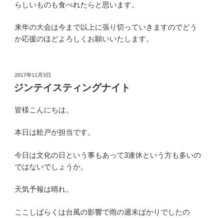
らしいものも食べれたらと思います。
来年の大会は今まで以上に張り切っていきますのでどう
か応援のほどよろしくお願いいたします。
投
2017年11月3日
稿
ジンテイスティングナイト
日:
皆様こんにちは。
本日は舩戸が担当です。
今日は文化の日という事もあって3連休という方も多いの
ではないでしょうか。
天気予報は晴れ。
ここしばらくは台風の影響で雨の週末ばかりでしたの