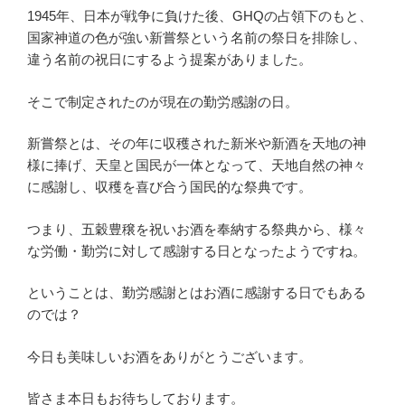
1945年、日本が戦争に負けた後、GHQの占領下のもと、
国家神道の色が強い新嘗祭という名前の祭日を排除し、
違う名前の祝日にするよう提案がありました。
そこで制定されたのが現在の勤労感謝の日。
新嘗祭とは、その年に収穫された新米や新酒を天地の神
様に捧げ、天皇と国民が一体となって、天地自然の神々
に感謝し、収穫を喜び合う国民的な祭典です。
つまり、五穀豊穣を祝いお酒を奉納する祭典から、様々
な労働・勤労に対して感謝する日となったようですね。
ということは、勤労感謝とはお酒に感謝する日でもある
のでは？
今日も美味しいお酒をありがとうございます。
皆さま本日もお待ちしております。