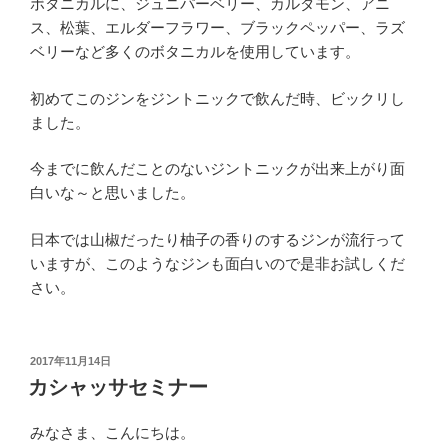
ボタニカルに、ジュニパーベリー、カルダモン、アニ
ス、松葉、エルダーフラワー、ブラックペッパー、ラズ
ベリーなど多くのボタニカルを使用しています。
初めてこのジンをジントニックで飲んだ時、ビックリし
ました。
今までに飲んだことのないジントニックが出来上がり面
白いな～と思いました。
日本では山椒だったり柚子の香りのするジンが流行って
いますが、このようなジンも面白いので是非お試しくだ
さい。
投
2017年11月14日
稿
カシャッサセミナー
日:
みなさま、こんにちは。