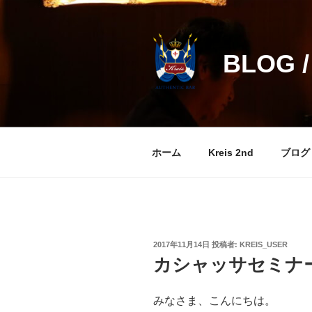
コ
ン
テ
BLOG /
ン
ツ
へ
ス
キ
ッ
ホーム
Kreis 2nd
ブログ
プ
投
2017年11月14日
投稿者:
KREIS_USER
稿
カシャッサセミナ
日:
みなさま、こんにちは。