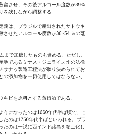
蒸留させ、その後アルコール度数が39%
りを残しながら調整する。
定義は、ブラジルで産出されたサトウキ
させたアルコール度数が38~54 ％の蒸
ラムまで加糖したものも含める。ただし、
産地であるミナス・ジェライス州の法律
チサナゥ製造工程法が取り決められてお
どの添加物を一切使用してはならない、
ウキビを原料とする蒸留酒である。
うになったのは1660年代半ば頃で、こ
たのは1750年代半ばといわれる。ブラ
ったのは一説に西インド諸島を領土化し
ともいわれる。