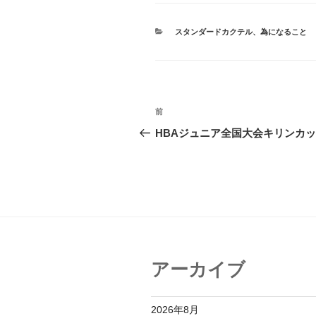
カ
スタンダードカクテル
、
為になること
テ
ゴ
リ
ー
投
前
前
稿
の
HBAジュニア全国大会キリンカ
投
ナ
稿
ビ
ゲ
ー
シ
アーカイブ
ョ
ン
2026年8月