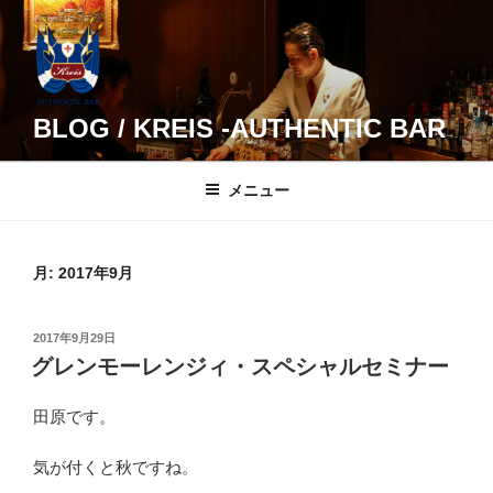
コ
ン
テ
ン
ツ
BLOG / KREIS -AUTHENTIC BAR
へ
ス
メニュー
キ
ッ
プ
月:
2017年9月
投
2017年9月29日
稿
グレンモーレンジィ・スペシャルセミナー
日:
田原です。
気が付くと秋ですね。