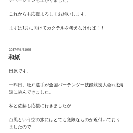
チベーションも上がりました。
これからも応援よろしくお願いします。
まずは1月に向けてカクテルを考えなければ！！
投
2017年9月19日
稿
和紙
日:
田原です。
一昨日、舩戸選手が全国バーテンダー技能競技大会in北海
道に挑んできました。
私と佐藤も応援に行きましたが
台風という空の旅にはとても危険なものが近付いており
ましたので