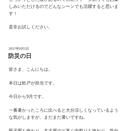
しみいただけるのでどんなシーンでも活躍すると思いま
す！
是非お試しください。
投
2017年9月1日
稿
防災の日
日:
皆さま、こんにちは。
本日は舩戸が担当です。
今日から9月です。
一番暑かったころに比べると大分涼しくなっているよう
な気がしますが、まだまだ暑いですね。
甲子園も終わり、名古屋のど真ん中祭りも終わり、気分