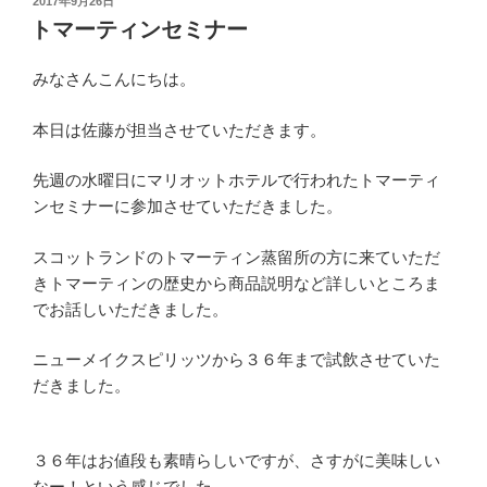
投
2017年9月26日
稿
トマーティンセミナー
日:
みなさんこんにちは。
本日は佐藤が担当させていただきます。
先週の水曜日にマリオットホテルで行われたトマーティ
ンセミナーに参加させていただきました。
スコットランドのトマーティン蒸留所の方に来ていただ
きトマーティンの歴史から商品説明など詳しいところま
でお話しいただきました。
ニューメイクスピリッツから３６年まで試飲させていた
だきました。
３６年はお値段も素晴らしいですが、さすがに美味しい
なー！という感じでした。