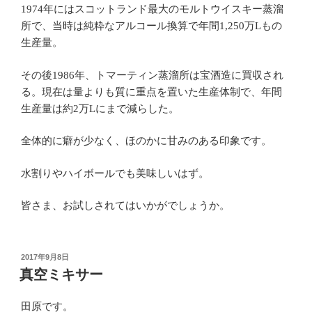
1974年にはスコットランド最大のモルトウイスキー蒸溜
所で、
当時は純粋なアルコール換算で年間1,250万Lもの
生産量。
その後1986年、トマーティン蒸溜所は宝酒造に買収され
る。現在は量よりも質に重点を置いた生産体制で、年間
生産量は約2万Lにまで減らした。
全体的に癖が少なく、ほのかに甘みのある印象です。
水割りやハイボールでも美味しいはず。
皆さま、お試しされてはいかがでしょうか。
投
2017年9月8日
稿
真空ミキサー
日:
田原です。