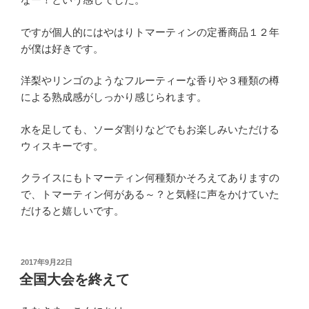
ですが個人的にはやはりトマーティンの定番商品１２年
が僕は好きです。
洋梨やリンゴのようなフルーティーな香りや３種類の樽
による熟成感がしっかり感じられます。
水を足しても、ソーダ割りなどでもお楽しみいただける
ウィスキーです。
クライスにもトマーティン何種類かそろえてありますの
で、トマーティン何がある～？と気軽に声をかけていた
だけると嬉しいです。
投
2017年9月22日
稿
全国大会を終えて
日: