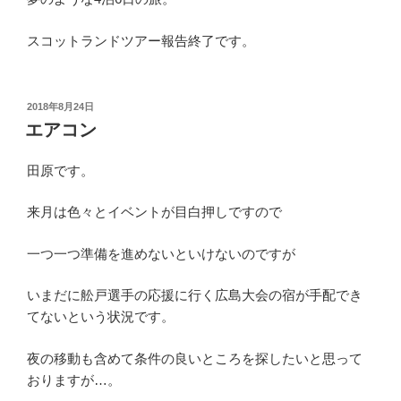
スコットランドツアー報告終了です。
投
2018年8月24日
稿
エアコン
日:
田原です。
来月は色々とイベントが目白押しですので
一つ一つ準備を進めないといけないのですが
いまだに舩戸選手の応援に行く広島大会の宿が手配でき
てないという状況です。
夜の移動も含めて条件の良いところを探したいと思って
おりますが…。