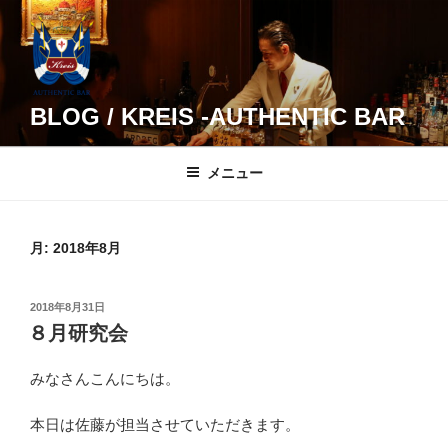
コ
ン
テ
ン
ツ
BLOG / KREIS -AUTHENTIC BAR
へ
ス
メニュー
キ
ッ
プ
月:
2018年8月
投
2018年8月31日
稿
８月研究会
日:
みなさんこんにちは。
本日は佐藤が担当させていただきます。