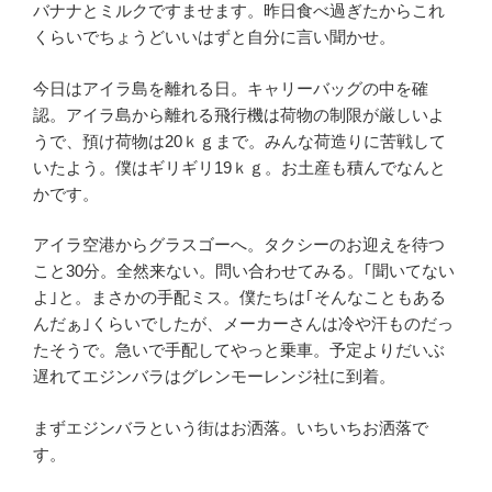
バナナとミルクですませます。昨日食べ過ぎたからこれ
くらいでちょうどいいはずと自分に言い聞かせ。
今日はアイラ島を離れる日。キャリーバッグの中を確
認。アイラ島から離れる飛行機は荷物の制限が厳しいよ
うで、預け荷物は20ｋｇまで。みんな荷造りに苦戦して
いたよう。僕はギリギリ19ｋｇ。お土産も積んでなんと
かです。
アイラ空港からグラスゴーへ。タクシーのお迎えを待つ
こと30分。全然来ない。問い合わせてみる。｢聞いてない
よ｣と。まさかの手配ミス。僕たちは｢そんなこともある
んだぁ｣くらいでしたが、メーカーさんは冷や汗ものだっ
たそうで。急いで手配してやっと乗車。予定よりだいぶ
遅れてエジンバラはグレンモーレンジ社に到着。
まずエジンバラという街はお洒落。いちいちお洒落で
す。