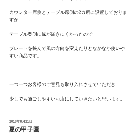
カウンター席側とテーブル席側の2カ所に設置しておりま
すが
テーブル奥側に風が届きにくかったので
プレートを挟んで風の方向を変えたりとなかなか使いや
すい商品です。
一つ一つお客様のご意見も取り入れさせていただき
少しでも過ごしやすいお店にしていきたいと思います。
投
2018年8月21日
稿
夏の甲子園
日: