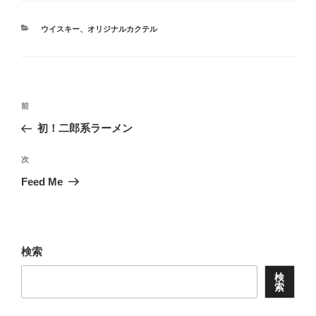
カ
ウイスキー
、
オリジナルカクテル
テ
ゴ
リ
ー
投
前
前
稿
の
初！二郎系ラーメン
ナ
投
ビ
稿
次
次
ゲ
の
Feed Me
投
ー
稿
シ
ョ
検索
ン
検
索