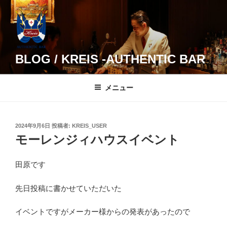
コ
ン
テ
ン
ツ
BLOG / KREIS -AUTHENTIC BAR
へ
ス
メニュー
キ
ッ
プ
投
2024年9月6日
投稿者:
KREIS_USER
稿
モーレンジィハウスイベント
日:
田原です
先日投稿に書かせていただいた
イベントですがメーカー様からの発表があったので