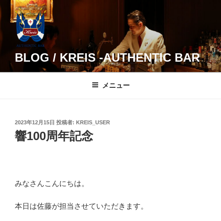
コ
ン
テ
ン
ツ
BLOG / KREIS -AUTHENTIC BAR
へ
ス
メニュー
キ
ッ
プ
投
2023年12月15日
投稿者:
KREIS_USER
稿
響100周年記念
日:
みなさんこんにちは。
本日は佐藤が担当させていただきます。