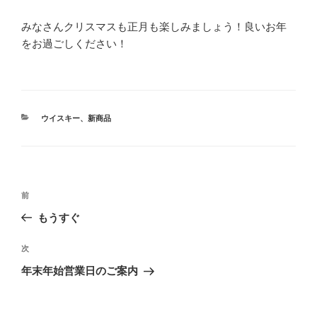
みなさんクリスマスも正月も楽しみましょう！良いお年
をお過ごしください！
カ
ウイスキー
、
新商品
テ
ゴ
リ
ー
投
前
前
稿
の
もうすぐ
ナ
投
ビ
稿
次
次
ゲ
の
年末年始営業日のご案内
投
ー
稿
シ