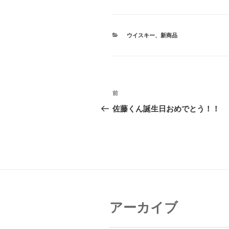
カ
ウイスキー
、
新商品
テ
ゴ
リ
ー
投
前
前
稿
の
佐藤くん誕生日おめでとう！！
投
ナ
稿
ビ
ゲ
ー
シ
アーカイブ
ョ