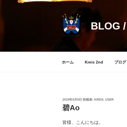
コ
ン
テ
BLOG /
ン
ツ
へ
ス
キ
ッ
ホーム
Kreis 2nd
ブログ
プ
投
2019年4月9日
投稿者:
KREIS_USER
稿
碧Ao
日:
皆様、こんにちは。