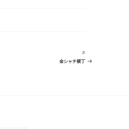
次
次
の
金シャチ横丁
投
稿