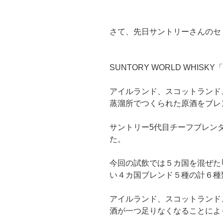
さて、先日サントリーさんのセ
SUNTORY WORLD WHISK
アイルランド、スコットランド
蒸溜所でつくられた原酒をブレ
サントリー5代目チーフブレン
た。
今回の試飲では５カ国を混ぜた｢
い４カ国ブレンド５種の計６種
アイルランド、スコットランド
酒が一つ足りなくなることによ