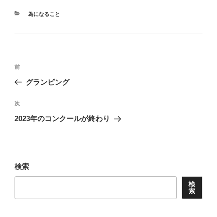
カ
為になること
テ
ゴ
リ
ー
投
前
前
稿
の
グランピング
ナ
投
ビ
稿
次
次
ゲ
の
2023年のコンクールが終わり
投
ー
稿
シ
ョ
検索
ン
検
索