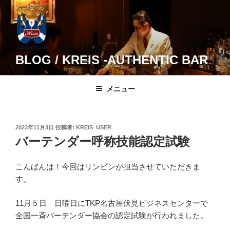
コ
ン
テ
ン
ツ
BLOG / KREIS -AUTHENTIC BAR
へ
ス
メニュー
キ
ッ
プ
投
2023年11月3日
投稿者:
KREIS_USER
稿
バーテンダー呼称技能認定試験
日:
こんばんは！今回はリンピンが担当させていただきま
す。
11月５日 日曜日にTKP名古屋伏見ビジネスセンターで
全国一斉バーテンダー協会の認定試験が行われました。