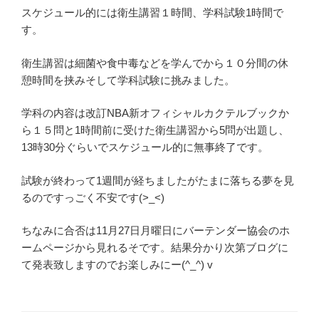
スケジュール的には衛生講習１時間、学科試験1時間で
す。
衛生講習は細菌や食中毒などを学んでから１０分間の休
憩時間を挟みそして学科試験に挑みました。
学科の内容は改訂NBA新オフィシャルカクテルブックか
ら１５問と1時間前に受けた衛生講習から5問が出題し、
13時30分ぐらいでスケジュール的に無事終了です。
試験が終わって1週間が経ちましたがたまに落ちる夢を見
るのですっごく不安です(>_<)
ちなみに合否は11月27日月曜日にバーテンダー協会のホ
ームページから見れるそです。結果分かり次第ブログに
て発表致しますのでお楽しみにー(^_^) v