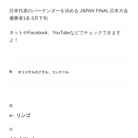
日本代表のバーテンダーを決める JAPAN FINAL 日本大会
優勝者1名 6月下旬
ネットやFacebook、YouTubeなどでチェックできます
よ！
カ
オリジナルカクテル
、
コンクール
テ
ゴ
リ
ー
投
前
前
稿
の
リンゴ
ナ
投
ビ
稿
次
次
ゲ
の