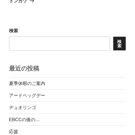
トンカツ
投
ー
稿
シ
ョ
検索
ン
検
索
最近の投稿
夏季休暇のご案内
アードベッグデー
デュオリンゴ
EBCCの後の…
応援