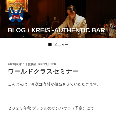
コ
ン
テ
ン
ツ
BLOG / KREIS -AUTHENTIC BAR
へ
ス
メニュー
キ
ッ
プ
投
2023年2月10日
投稿者:
KREIS_USER
稿
ワールドクラスセミナー
日:
こんばんは！今夜は有村が担当させていただきます。
２０２３年秋 ブラジルのサンパウロ（予定）にて