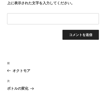
上に表示された文字を入力してください。
投
前
前
稿
の
オクトモア
ナ
投
ビ
稿
次
次
ゲ
の
ボトルの変化
投
ー
稿
シ