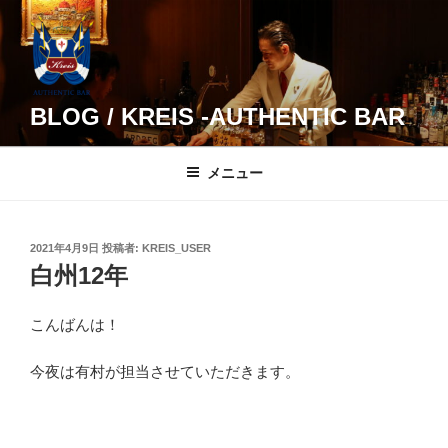
コ
ン
テ
ン
ツ
BLOG / KREIS -AUTHENTIC BAR
へ
ス
メニュー
キ
ッ
プ
投
2021年4月9日
投稿者:
KREIS_USER
稿
白州12年
日:
こんばんは！
今夜は有村が担当させていただきます。