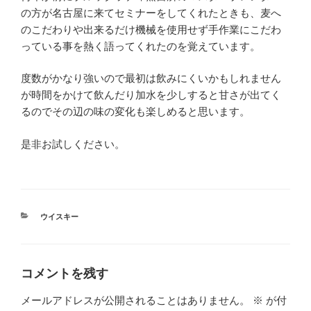
の方が名古屋に来てセミナーをしてくれたときも、麦へ
のこだわりや出来るだけ機械を使用せず手作業にこだわ
っている事を熱く語ってくれたのを覚えています。
度数がかなり強いので最初は飲みにくいかもしれません
が時間をかけて飲んだり加水を少しすると甘さが出てく
るのでその辺の味の変化も楽しめると思います。
是非お試しください。
カ
ウイスキー
テ
ゴ
リ
ー
コメントを残す
メールアドレスが公開されることはありません。
※
が付