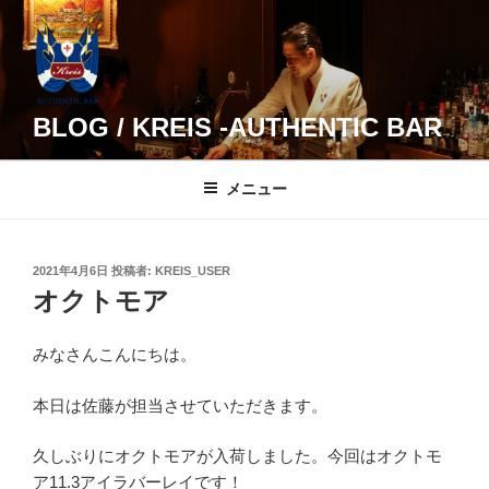
コ
ン
テ
ン
ツ
BLOG / KREIS -AUTHENTIC BAR
へ
ス
メニュー
キ
ッ
プ
投
2021年4月6日
投稿者:
KREIS_USER
稿
オクトモア
日:
みなさんこんにちは。
本日は佐藤が担当させていただきます。
久しぶりにオクトモアが入荷しました。今回はオクトモ
ア11.3アイラバーレイです！