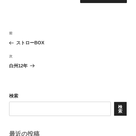
投
前
前
稿
の
ストローBOX
ナ
投
ビ
稿
次
次
ゲ
の
白州12年
投
ー
稿
シ
ョ
検索
ン
検
索
最近の投稿