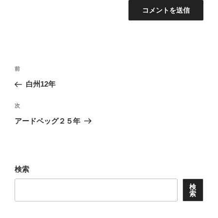
投
前
前
稿
の
白州12年
ナ
投
ビ
稿
次
次
ゲ
の
アードベッグ２５年
投
ー
稿
シ
ョ
検索
ン
検
索