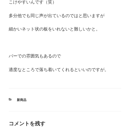
こけやすいんです（笑）
多分他でも同じ声が出ているのではと思いますが
細かいネット状の板をいれないと難しいかと。
バーでの雰囲気もあるので
適度なところで落ち着いてくれるといいのですが。
カ
新商品
テ
ゴ
リ
ー
コメントを残す