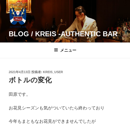
コ
ン
テ
ン
ツ
BLOG / KREIS -AUTHENTIC BAR
へ
ス
メニュー
キ
ッ
プ
投
2021年4月13日
投稿者:
KREIS_USER
稿
ボトルの変化
日:
田原です。
お花見シーズンも気がついていたら終わっており
今年もまともなお花見ができませんでしたが