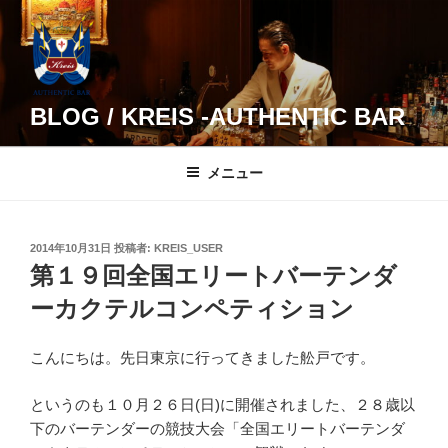
コ
ン
テ
ン
ツ
BLOG / KREIS -AUTHENTIC BAR
へ
ス
メニュー
キ
ッ
プ
投
2014年10月31日
投稿者:
KREIS_USER
稿
第１９回全国エリートバーテンダ
日:
ーカクテルコンペティション
こんにちは。先日東京に行ってきました舩戸です。
というのも１０月２６日(日)に開催されました、２８歳以
下のバーテンダーの競技大会「全国エリートバーテンダ