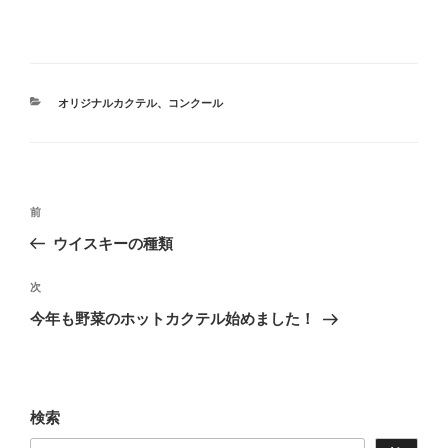
カ
オリジナルカクテル
、
コンクール
テ
ゴ
リ
ー
投
前
前
稿
の
ウイスキーの種類
ナ
投
ビ
稿
次
次
ゲ
の
今年も野菜のホットカクテル始めました！
投
ー
稿
シ
ョ
検索
ン