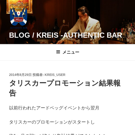
コ
ン
テ
ン
ツ
BLOG / KREIS -AUTHENTIC BAR
へ
ス
メニュー
キ
ッ
プ
投
2014年8月29日
投稿者:
KREIS_USER
稿
タリスカープロモーション結果報
日:
告
以前行われたアードベッグイベントから翌月
タリスカーのプロモーションがスタートし