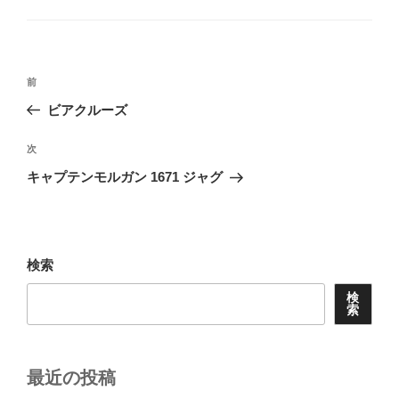
ゴ
リ
ー
投
前
前
稿
の
ビアクルーズ
ナ
投
ビ
稿
次
次
ゲ
の
キャプテンモルガン 1671 ジャグ
投
ー
稿
シ
ョ
検索
ン
検
索
最近の投稿