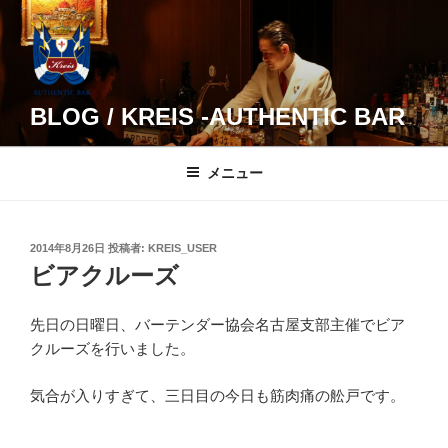
コ
ン
テ
ン
ツ
BLOG / KREIS -AUTHENTIC BAR
へ
ス
メニュー
キ
ッ
プ
投
2014年8月26日
投稿者:
KREIS_USER
稿
ビアクルーズ
日:
先日の日曜日、バーテンダー協会名古屋支部主催でビア
クルーズを行いました。
気合が入りすぎて、三日目の今日も筋肉痛の舩戸です。