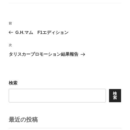
ゴ
リ
ー
投
前
前
稿
の
G.H.マム F1エディション
ナ
投
ビ
稿
次
次
ゲ
の
タリスカープロモーション結果報告
投
ー
稿
シ
ョ
検索
ン
検
索
最近の投稿