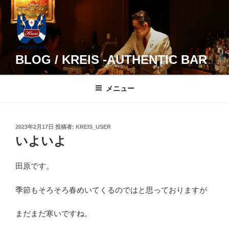
コ
ン
テ
ン
ツ
BLOG / KREIS -AUTHENTIC BAR
へ
ス
メニュー
キ
ッ
プ
投
2023年2月17日
投稿者:
KREIS_USER
稿
いよいよ
日:
田原です。
季節もそろそろ春めいてくるのではと思っておりますが
まだまだ寒いですね。