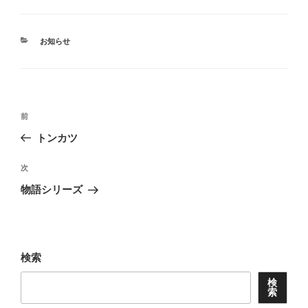
カ
お知らせ
テ
ゴ
リ
ー
投
前
前
稿
の
トンカツ
ナ
投
ビ
稿
次
次
ゲ
の
物語シリーズ
投
ー
稿
シ
ョ
検索
ン
検
索