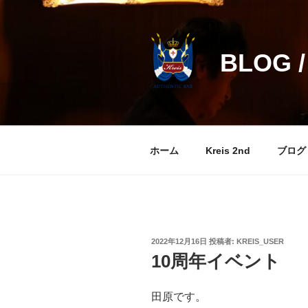
コ
ン
テ
BLOG /
ン
ツ
へ
ス
キ
ッ
ホーム
Kreis 2nd
ブログ
プ
投
2022年12月16日
投稿者:
KREIS_USER
稿
10周年イベント
日:
田原です。