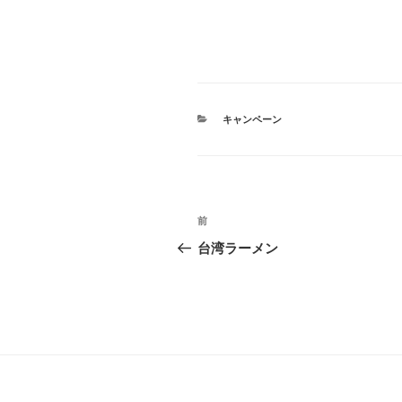
カ
キャンペーン
テ
ゴ
リ
ー
投
前
前
稿
の
台湾ラーメン
投
ナ
稿
ビ
ゲ
ー