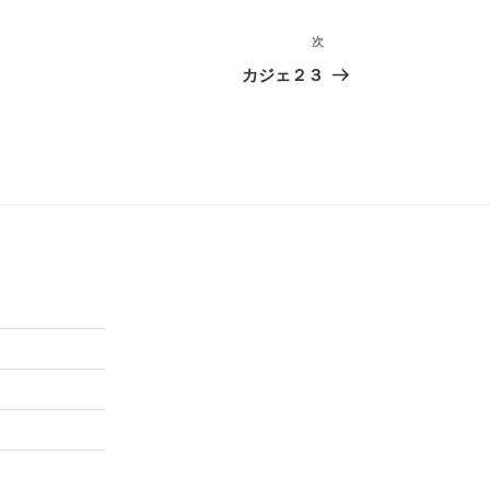
次
次
の
カジェ２３
投
稿