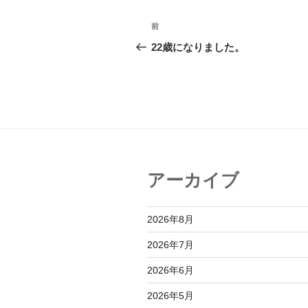
投
前
前
稿
の
22歳になりました。
投
ナ
稿
ビ
ゲ
ー
シ
アーカイブ
ョ
ン
2026年8月
2026年7月
2026年6月
2026年5月