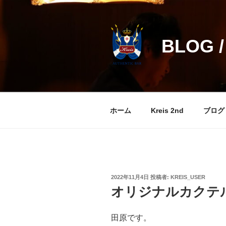
コ
ン
テ
BLOG /
ン
ツ
へ
ス
キ
ッ
ホーム
Kreis 2nd
ブログ
プ
投
2022年11月4日
投稿者:
KREIS_USER
稿
オリジナルカクテ
日:
田原です。