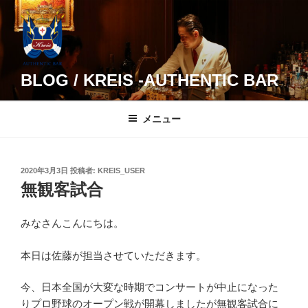
コ
ン
テ
ン
ツ
BLOG / KREIS -AUTHENTIC BAR
へ
ス
メニュー
キ
ッ
プ
投
2020年3月3日
投稿者:
KREIS_USER
稿
無観客試合
日:
みなさんこんにちは。
本日は佐藤が担当させていただきます。
今、日本全国が大変な時期でコンサートが中止になった
りプロ野球のオープン戦が開幕しましたが無観客試合に