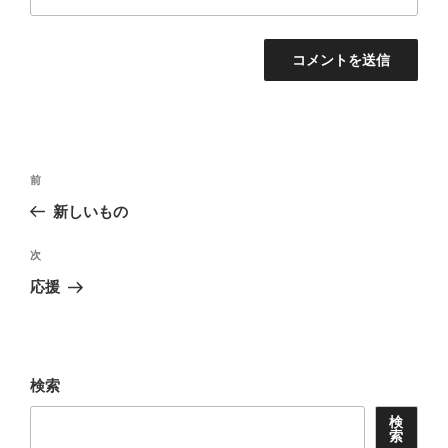
投
前
前
稿
の
新しいもの
ナ
投
ビ
稿
次
次
ゲ
の
応援
投
ー
稿
シ
ョ
検索
ン
検
索