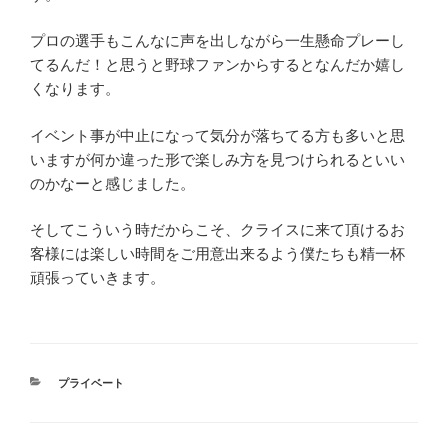
プロの選手もこんなに声を出しながら一生懸命プレーし
てるんだ！と思うと野球ファンからするとなんだか嬉し
くなります。
イベント事が中止になって気分が落ちてる方も多いと思
いますが何か違った形で楽しみ方を見つけられるといい
のかなーと感じました。
そしてこういう時だからこそ、クライスに来て頂けるお
客様には楽しい時間をご用意出来るよう僕たちも精一杯
頑張っていきます。
カ
プライベート
テ
ゴ
リ