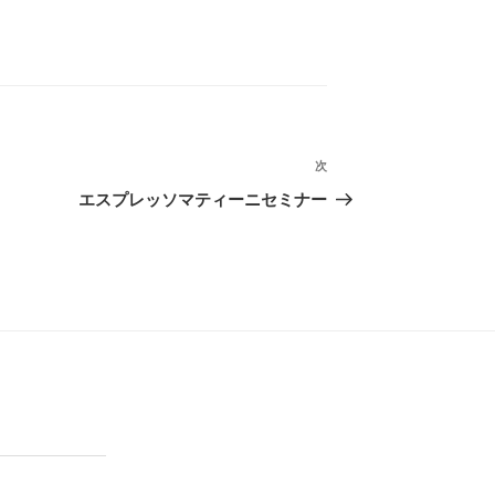
次
次
の
エスプレッソマティーニセミナー
投
稿