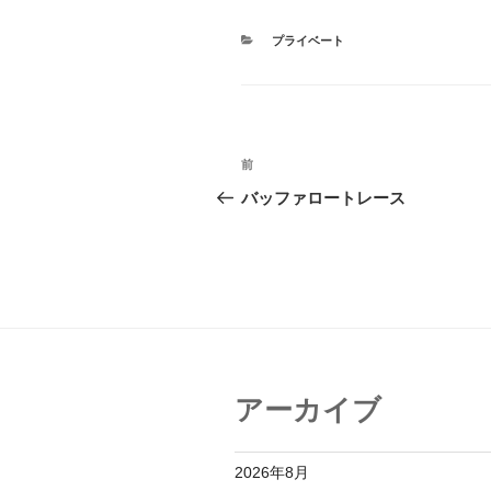
カ
プライベート
テ
ゴ
リ
ー
投
前
前
稿
の
バッファロートレース
投
ナ
稿
ビ
ゲ
ー
シ
アーカイブ
ョ
ン
2026年8月