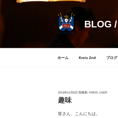
コ
ン
テ
BLOG /
ン
ツ
へ
ス
キ
ッ
ホーム
Kreis 2nd
ブログ
プ
投
2019年12月6日
投稿者:
KREIS_USER
稿
趣味
日:
皆さん、こんにちは。