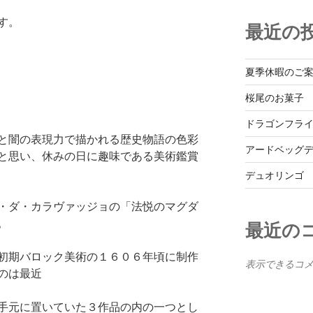
す。
最近の
夏季休暇のご
桜尾のお菓子
ドラゴンフラ
と闇の表現力で描かれる歴史物語の色彩
アードベッグ
と思い、休みの日に趣味である美術鑑賞
デュオリンゴ
・ダ・カラヴァッジョの「法悦のマグダ
。
最近の
初期バロック美術の１６０６年頃に制作
表示できるコ
のは最近
手元に置いていた３作品の内の一つとし