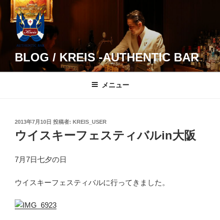
コ
ン
テ
ン
ツ
BLOG / KREIS -AUTHENTIC BAR
へ
ス
メニュー
キ
ッ
プ
投
2013年7月10日
投稿者:
KREIS_USER
稿
ウイスキーフェスティバルin大阪
日:
7月7日七夕の日
ウイスキーフェスティバルに行ってきました。