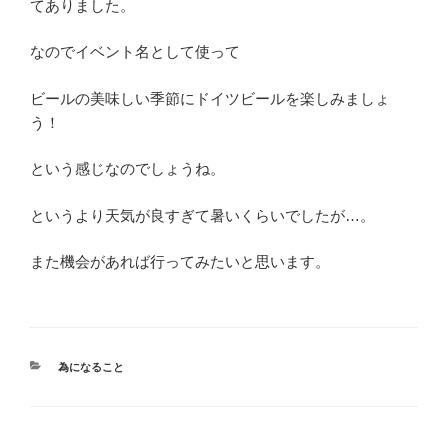
てありました。
なのでイベント名として使って
ビールの美味しい季節にドイツビールを楽しみましょ
う！
という感じなのでしょうね。
というより天気が良すぎて暑いくらいでしたが…。
また機会があれば行ってみたいと思います。
カ
為になること
テ
ゴ
リ
ー