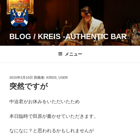
コ
ン
テ
ン
ツ
BLOG / KREIS -AUTHENTIC BAR
へ
ス
メニュー
キ
ッ
プ
投
2015年3月10日
投稿者:
KREIS_USER
稿
突然ですが
日:
中迫君がお休みをいただいたため
本日臨時で田原が書かせていただきます。
なになに？と思われるかもしれませんが