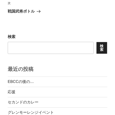
ビ
稿
次
次
ゲ
の
戦国武将ボトル
投
ー
稿
シ
ョ
検索
ン
検
索
最近の投稿
EBCCの後の…
応援
セカンドのカレー
グレンモーレンジイベント