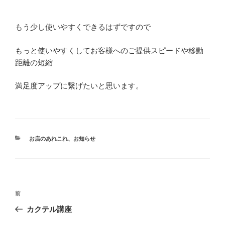
もう少し使いやすくできるはずですので
もっと使いやすくしてお客様へのご提供スピードや移動
距離の短縮
満足度アップに繋げたいと思います。
カ
お店のあれこれ
、
お知らせ
テ
ゴ
リ
ー
投
前
前
稿
の
カクテル講座
ナ
投