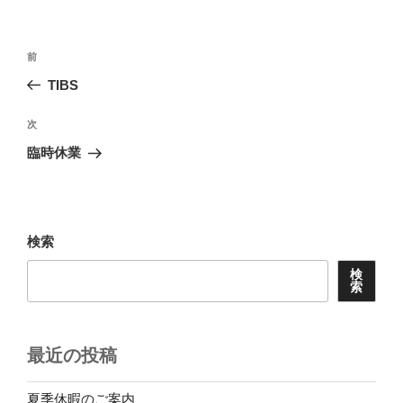
リ
ー
投
前
前
稿
の
TIBS
ナ
投
ビ
稿
次
次
ゲ
の
臨時休業
投
ー
稿
シ
ョ
検索
ン
検
索
最近の投稿
夏季休暇のご案内