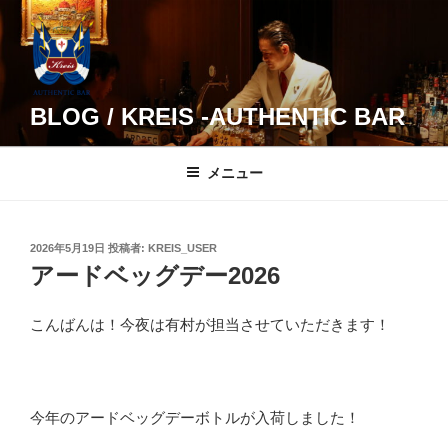
コ
ン
テ
ン
ツ
BLOG / KREIS -AUTHENTIC BAR
へ
ス
メニュー
キ
ッ
プ
投
2026年5月19日
投稿者:
KREIS_USER
稿
アードベッグデー2026
日:
こんばんは！今夜は有村が担当させていただきます！
今年のアードベッグデーボトルが入荷しました！