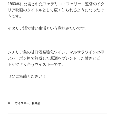
1960年に公開されたフェデリコ・フェリーニ監督のイタ
リア映画のタイトルとして広く知られるようになったそ
うです。
イタリア語で甘い生活という意味みたいです。
シチリア島の甘口酒精強化ワイン、マルサラワインの樽
とバーボン樽で熟成した原酒をブレンドした甘さとピー
トが混ざり合うウイスキーです。
ぜひご堪能ください！
カ
ウイスキー
、
新商品
テ
ゴ