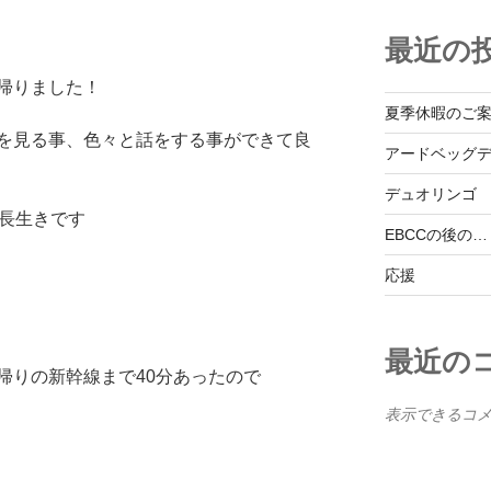
最近の
帰りました！
夏季休暇のご
を見る事、色々と話をする事ができて良
アードベッグ
デュオリンゴ
？長生きです
EBCCの後の…
応援
最近の
帰りの新幹線まで40分あったので
表示できるコ