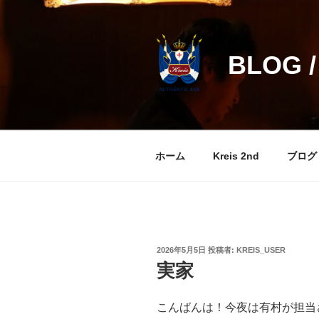
コ
ン
テ
BLOG /
ン
ツ
へ
ス
キ
ッ
ホーム
Kreis 2nd
ブログ
プ
投
2026年5月5日
投稿者:
KREIS_USER
稿
実家
日:
こんばんは！今夜は有村が担当