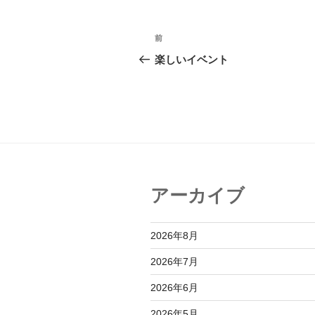
ー
投
前
前
稿
の
楽しいイベント
投
ナ
稿
ビ
ゲ
ー
シ
アーカイブ
ョ
ン
2026年8月
2026年7月
2026年6月
2026年5月