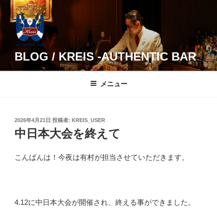
コ
ン
テ
ン
ツ
BLOG / KREIS -AUTHENTIC BAR
へ
ス
メニュー
キ
ッ
プ
投
2026年4月21日
投稿者:
KREIS_USER
稿
中日本大会を終えて
日:
こんばんは！今夜は有村が担当させていただきます。
4.12に中日本大会が開催され、終える事ができました。