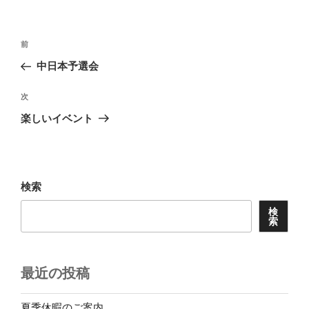
リ
ー
投
前
前
稿
の
中日本予選会
ナ
投
ビ
稿
次
次
ゲ
の
楽しいイベント
投
ー
稿
シ
ョ
検索
ン
検
索
最近の投稿
夏季休暇のご案内