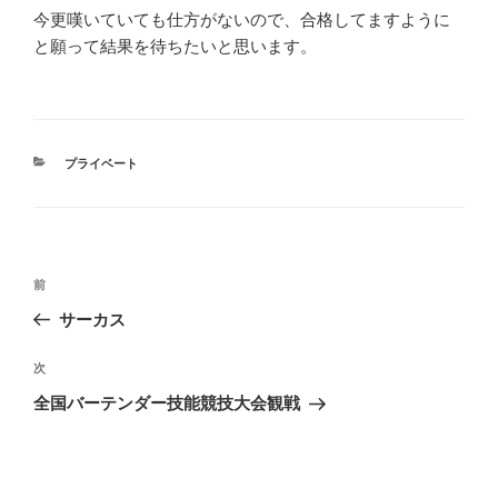
今更嘆いていても仕方がないので、合格してますように
と願って結果を待ちたいと思います。
カ
プライベート
テ
ゴ
リ
ー
投
前
前
稿
の
サーカス
ナ
投
ビ
稿
次
次
ゲ
の
全国バーテンダー技能競技大会観戦
投
ー
稿
シ
ョ