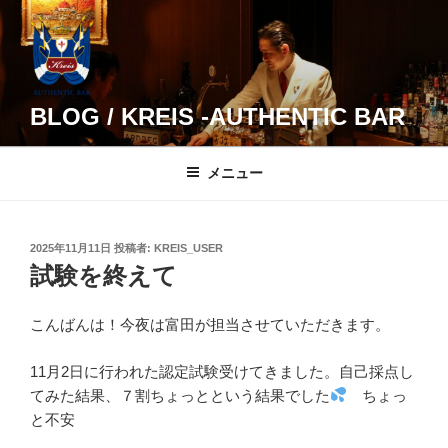
コ
ン
テ
ン
ツ
BLOG / KREIS -AUTHENTIC BAR
へ
ス
メニュー
キ
ッ
プ
投
2025年11月11日
投稿者:
KREIS_USER
稿
試験を終えて
日:
こんばんは！今夜は富田が担当させていただきます。
11月2日に行われた認定試験受けてきました。自己採点し
てみた結果、７割ちょっとという結果でした
ちょっ
と不安