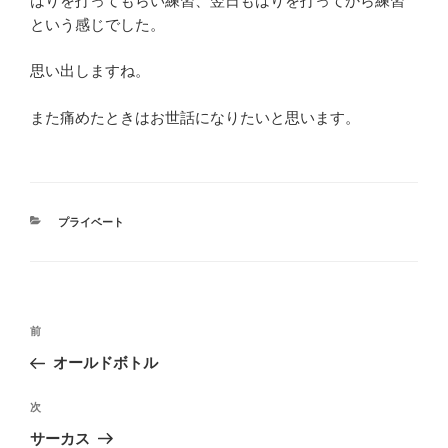
はりを打ってもらい練習、翌日もはりを打ってから練習
という感じでした。
思い出しますね。
また痛めたときはお世話になりたいと思います。
カ
プライベート
テ
ゴ
リ
ー
投
前
前
稿
の
オールドボトル
ナ
投
ビ
稿
次
次
ゲ
の
サーカス