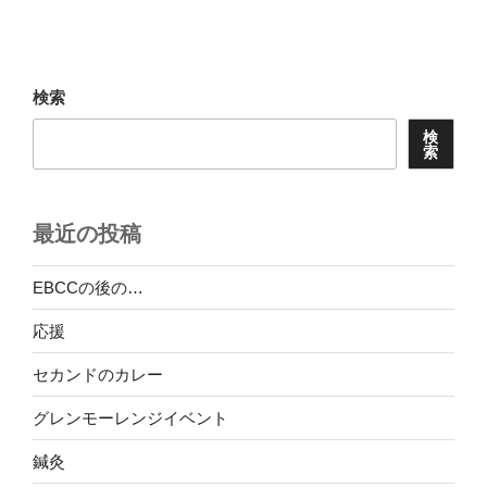
投
ー
稿
シ
ョ
検索
ン
検
索
最近の投稿
EBCCの後の…
応援
セカンドのカレー
グレンモーレンジイベント
鍼灸