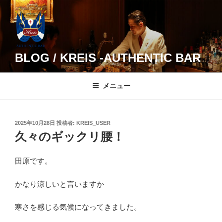
コ
ン
テ
ン
ツ
BLOG / KREIS -AUTHENTIC BAR
へ
ス
メニュー
キ
ッ
プ
投
2025年10月28日
投稿者:
KREIS_USER
稿
久々のギックリ腰！
日:
田原です。
かなり涼しいと言いますか
寒さを感じる気候になってきました。